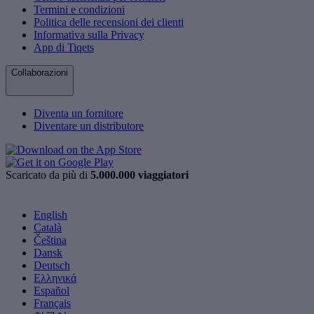
Termini e condizioni
Politica delle recensioni dei clienti
Informativa sulla Privacy
App di Tiqets
Collaborazioni
Diventa un fornitore
Diventare un distributore
Scaricato da più di
5.000.000 viaggiatori
English
Català
Čeština
Dansk
Deutsch
Ελληνικά
Español
Français