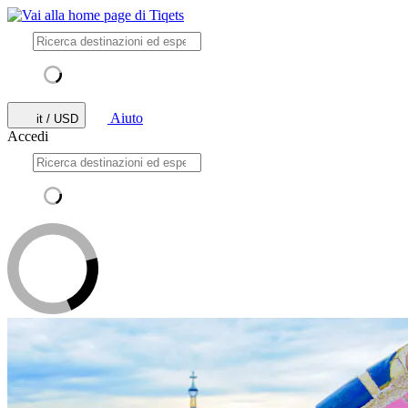
Aiuto
it / USD
Accedi