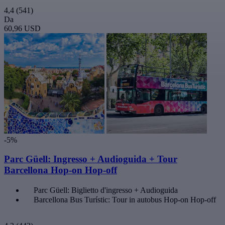
4,4
(541)
Da
60,96 USD
-5%
Parc Güell: Ingresso + Audioguida + Tour
Barcellona Hop-on Hop-off
Parc Güell: Biglietto d'ingresso + Audioguida
Barcellona Bus Turístic: Tour in autobus Hop-on Hop-off