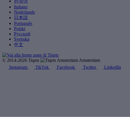
한국어
Italiano
Nederlands
日本語
Português
Polski
Русский
Svenska
中文
© 2014-2026 Tiqets
Amsterdam
Instagram
TikTok
Facebook
Twitter
LinkedIn