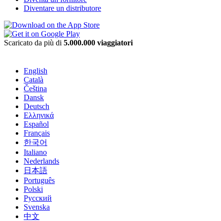
Diventare un distributore
Scaricato da più di
5.000.000 viaggiatori
English
Català
Čeština
Dansk
Deutsch
Ελληνικά
Español
Français
한국어
Italiano
Nederlands
日本語
Português
Polski
Русский
Svenska
中文