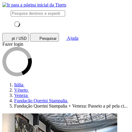
Ajuda
pt / USD
Pesquisar
Fazer login
Itália
Véneto
Veneza
Fundação Querini Stampalia
Fundação Querini Stampalia + Veneza: Passeio a pé pela ci...