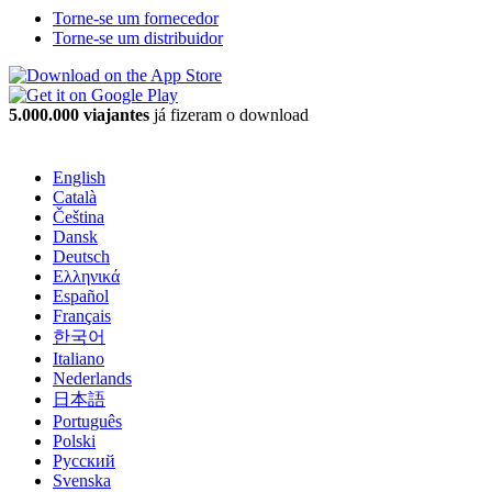
Torne-se um fornecedor
Torne-se um distribuidor
5.000.000 viajantes
já fizeram o download
English
Català
Čeština
Dansk
Deutsch
Ελληνικά
Español
Français
한국어
Italiano
Nederlands
日本語
Português
Polski
Русский
Svenska