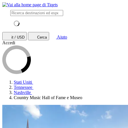
Aiuto
it / USD
Cerca
Accedi
Stati Uniti
Tennessee
Nashville
Country Music Hall of Fame e Museo