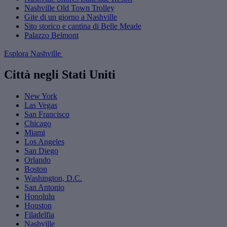
Nashville Old Town Trolley
Gite di un giorno a Nashville
Sito storico e cantina di Belle Meade
Palazzo Belmont
Esplora Nashville
Città negli Stati Uniti
New York
Las Vegas
San Francisco
Chicago
Miami
Los Angeles
San Diego
Orlando
Boston
Washington, D.C.
San Antonio
Honolulu
Houston
Filadelfia
Nashville