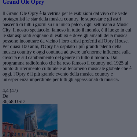
Grand Ole Opry
Il Grand Ole Opry è la vetrina per le esibizioni dal vivo che vede
protagonisti le star della musica country, le superstar e gli astri
nascenti di tutti i giorni su un unico palco, ogni settimana a Music
City. Il nostro spettacolo, famoso in tutto il mondo, è il luogo in cui
le star aspiranti sognano di esibirsi e dove gli amanti della musica
possono incontrare da vicino i loro artisti preferiti all'Opry House.
Per quasi 100 anni, l'Opry ha ospitato i più grandi talenti della
musica country e oggi continua ad avere un'enorme influenza sulla
crescita e sul cambiamento del genere in tutto il mondo. Dal
programma radiofonico che ha reso famoso il country nel 1925 al
punto di riferimento culturale e al fenomeno musicale globale che è
oggi, l'Opry è il più grande evento della musica country e
un'esperienza imperdibile per tutti gli appassionati di musica.
4,4
(47)
Da
36,68 USD