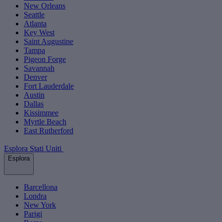
New Orleans
Seattle
Atlanta
Key West
Saint Augustine
Tampa
Pigeon Forge
Savannah
Denver
Fort Lauderdale
Austin
Dallas
Kissimmee
Myrtle Beach
East Rutherford
Esplora Stati Uniti
Esplora
Barcellona
Londra
New York
Parigi