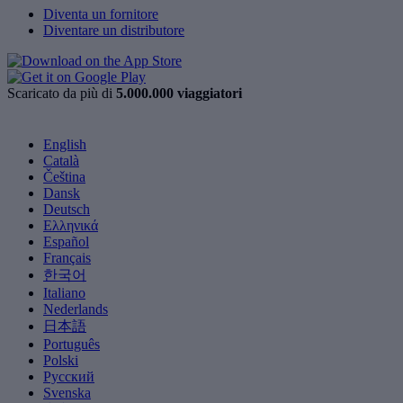
Diventa un fornitore
Diventare un distributore
Scaricato da più di
5.000.000 viaggiatori
English
Català
Čeština
Dansk
Deutsch
Ελληνικά
Español
Français
한국어
Italiano
Nederlands
日本語
Português
Polski
Русский
Svenska