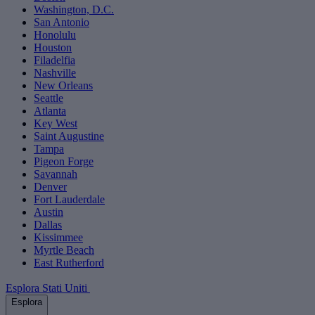
Washington, D.C.
San Antonio
Honolulu
Houston
Filadelfia
Nashville
New Orleans
Seattle
Atlanta
Key West
Saint Augustine
Tampa
Pigeon Forge
Savannah
Denver
Fort Lauderdale
Austin
Dallas
Kissimmee
Myrtle Beach
East Rutherford
Esplora Stati Uniti
Esplora