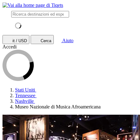
Aiuto
it / USD
Cerca
Accedi
Stati Uniti
Tennessee
Nashville
Museo Nazionale di Musica Afroamericana