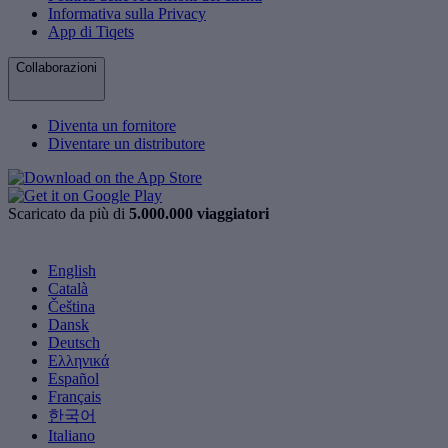
Informativa sulla Privacy
App di Tiqets
Collaborazioni
Diventa un fornitore
Diventare un distributore
Scaricato da più di
5.000.000 viaggiatori
English
Català
Čeština
Dansk
Deutsch
Ελληνικά
Español
Français
한국어
Italiano