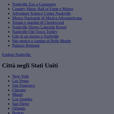
Nashville Zoo a Grassmere
Country Music Hall of Fame e Museo
Adventure Science Center Nashville
Museo Nazionale di Musica Afroamericana
Tenuta e giardini di Cheekwood
Nashville Shores Lakeside Resort
Nashville Old Town Trolley
Gite di un giorno a Nashville
Sito storico e cantina di Belle Meade
Palazzo Belmont
Esplora Nashville
Città negli Stati Uniti
New York
Las Vegas
San Francisco
Chicago
Miami
Los Angeles
San Diego
Orlando
Boston