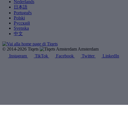
Nederlands
日本語
Português
Polski
Русский
Svenska
中文
© 2014-2026 Tiqets
Amsterdam
Instagram
TikTok
Facebook
Twitter
LinkedIn