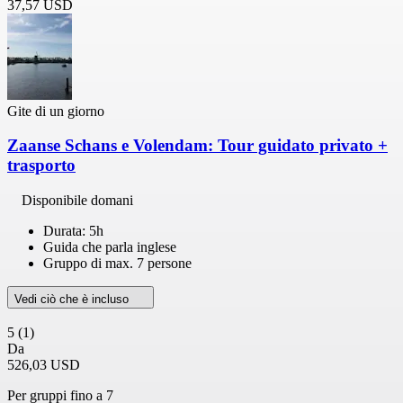
37,57 USD
Gite di un giorno
Zaanse Schans e Volendam: Tour guidato privato +
trasporto
Disponibile domani
Durata: 5h
Guida che parla inglese
Gruppo di max. 7 persone
Vedi ciò che è incluso
5
(1)
Da
526,03 USD
Per gruppi fino a 7