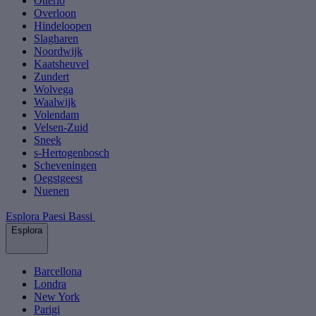
Otterlo
Overloon
Hindeloopen
Slagharen
Noordwijk
Kaatsheuvel
Zundert
Wolvega
Waalwijk
Volendam
Velsen-Zuid
Sneek
s-Hertogenbosch
Scheveningen
Oegstgeest
Nuenen
Esplora Paesi Bassi
Esplora
Barcellona
Londra
New York
Parigi