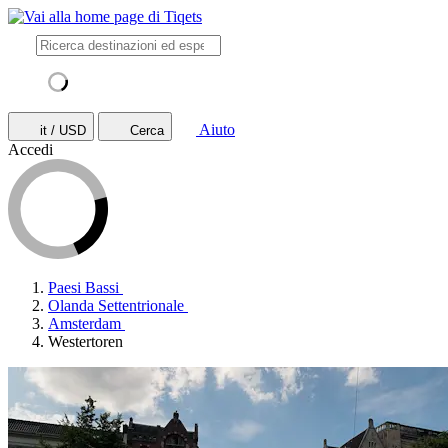
Aiuto
it / USD
Cerca
Accedi
Paesi Bassi
Olanda Settentrionale
Amsterdam
Westertoren