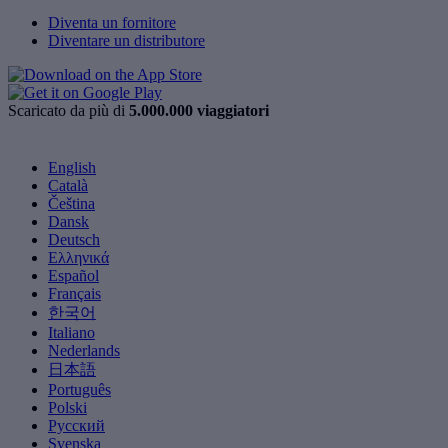
Diventa un fornitore
Diventare un distributore
Scaricato da più di
5.000.000 viaggiatori
English
Català
Čeština
Dansk
Deutsch
Ελληνικά
Español
Français
한국어
Italiano
Nederlands
日本語
Português
Polski
Русский
Svenska