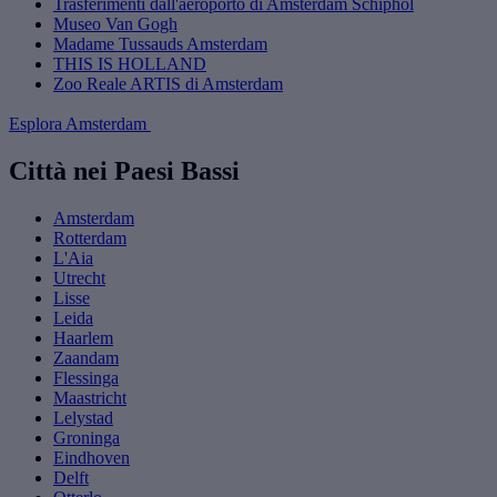
Trasferimenti dall'aeroporto di Amsterdam Schiphol
Museo Van Gogh
Madame Tussauds Amsterdam
THIS IS HOLLAND
Zoo Reale ARTIS di Amsterdam
Esplora Amsterdam
Città nei Paesi Bassi
Amsterdam
Rotterdam
L'Aia
Utrecht
Lisse
Leida
Haarlem
Zaandam
Flessinga
Maastricht
Lelystad
Groninga
Eindhoven
Delft