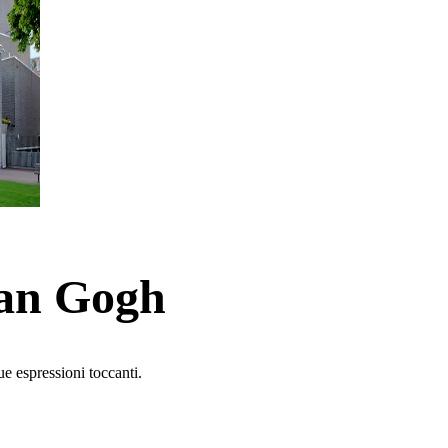
Van Gogh
ue espressioni toccanti.