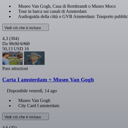
Museo Van Gogh, Casa di Rembrandt o Museo Moco
Tour in barca sui canali di Amsterdam
Audioguida della città o GVB Amsterdam: Trasporto pubbli
Vedi ciò che è incluso
4,3
(304)
Da
59,92 USD
50,13 USD
16
Pass attrazioni
Carta I amsterdam + Museo Van Gogh
Disponibile
venerdì, 14 ago
Museo Van Gogh
City Card I amsterdam
Vedi ciò che è incluso
4,6
(35)