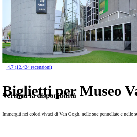
4.7
(12.424 recensioni)
Biglietti per Museo 
Verifica la disponibilità
Immergiti nei colori vivaci di Van Gogh, nelle sue pennellate e nelle s