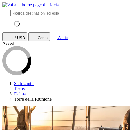
Aiuto
it / USD
Cerca
Accedi
Stati Uniti
Texas
Dallas
Torre della Riunione