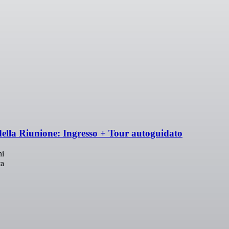
 della Riunione: Ingresso + Tour autoguidato
ni
ta