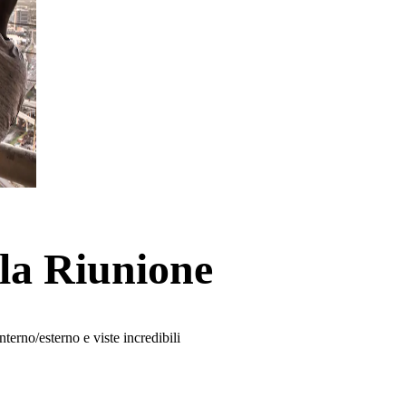
lla Riunione
nterno/esterno e viste incredibili