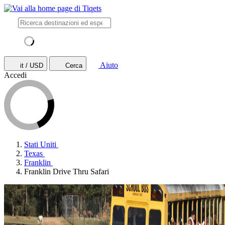
Aiuto
it / USD
Cerca
Accedi
Stati Uniti
Texas
Franklin
Franklin Drive Thru Safari