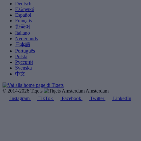
Deutsch
Ελληνικά
Español
Français
한국어
Italiano
Nederlands
日本語
Português
Polski
Русский
Svenska
中文
© 2014-2026 Tiqets
Amsterdam
Instagram
TikTok
Facebook
Twitter
LinkedIn