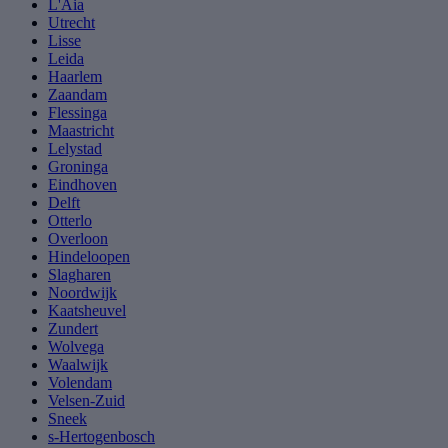
L'Aia
Utrecht
Lisse
Leida
Haarlem
Zaandam
Flessinga
Maastricht
Lelystad
Groninga
Eindhoven
Delft
Otterlo
Overloon
Hindeloopen
Slagharen
Noordwijk
Kaatsheuvel
Zundert
Wolvega
Waalwijk
Volendam
Velsen-Zuid
Sneek
s-Hertogenbosch