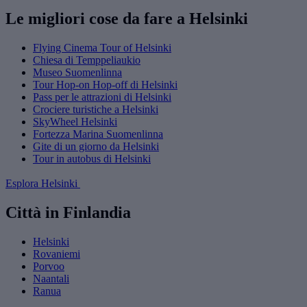
Le migliori cose da fare a Helsinki
Flying Cinema Tour of Helsinki
Chiesa di Temppeliaukio
Museo Suomenlinna
Tour Hop-on Hop-off di Helsinki
Pass per le attrazioni di Helsinki
Crociere turistiche a Helsinki
SkyWheel Helsinki
Fortezza Marina Suomenlinna
Gite di un giorno da Helsinki
Tour in autobus di Helsinki
Esplora Helsinki
Città in Finlandia
Helsinki
Rovaniemi
Porvoo
Naantali
Ranua