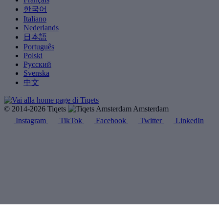
한국어
Italiano
Nederlands
日本語
Português
Polski
Русский
Svenska
中文
© 2014-2026 Tiqets
Amsterdam
Instagram
TikTok
Facebook
Twitter
LinkedIn