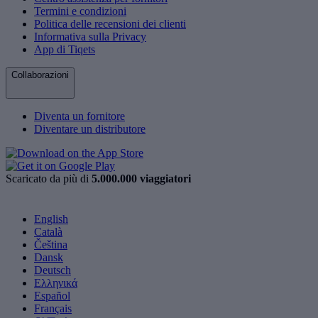
Termini e condizioni
Politica delle recensioni dei clienti
Informativa sulla Privacy
App di Tiqets
Collaborazioni
Diventa un fornitore
Diventare un distributore
Scaricato da più di
5.000.000 viaggiatori
English
Català
Čeština
Dansk
Deutsch
Ελληνικά
Español
Français