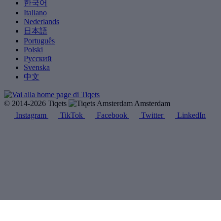
한국어
Italiano
Nederlands
日本語
Português
Polski
Русский
Svenska
中文
© 2014-2026 Tiqets
Amsterdam
Instagram
TikTok
Facebook
Twitter
LinkedIn