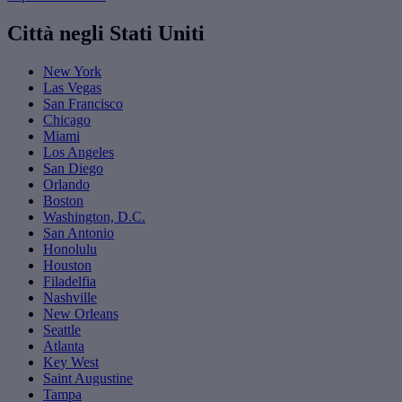
Città negli Stati Uniti
New York
Las Vegas
San Francisco
Chicago
Miami
Los Angeles
San Diego
Orlando
Boston
Washington, D.C.
San Antonio
Honolulu
Houston
Filadelfia
Nashville
New Orleans
Seattle
Atlanta
Key West
Saint Augustine
Tampa