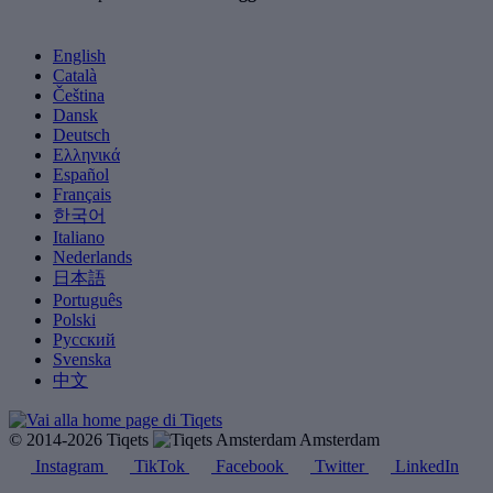
English
Català
Čeština
Dansk
Deutsch
Ελληνικά
Español
Français
한국어
Italiano
Nederlands
日本語
Português
Polski
Русский
Svenska
中文
© 2014-2026 Tiqets
Amsterdam
Instagram
TikTok
Facebook
Twitter
LinkedIn