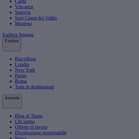
Cádiz
Vila-seca
Segovia
Sant Cugat del Vallès
Manresa
Esplora Spagna
Esplora
Barcellona
Londra
New York
Parigi
Roma
Tutte le destinazioni
Azienda
Blog di Tiqets
Chi siamo
Offerte di lavoro
Divulgazione responsabile
News