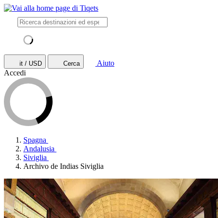
Aiuto
it / USD
Cerca
Accedi
Spagna
Andalusia
Siviglia
Archivo de Indias Siviglia