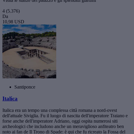
Visita le stanze del palazzo e gli splendidi giardini
4
(5.376)
Da
10,98 USD
Santiponce
Italica
Italica era un tempo una complessa città romana a nord-ovest
dell'attuale Siviglia. Fu il luogo di nascita dell'imperatore Traiano e
forse anche dell'imperatore Adriano, oggi ospita numerosi siti
archeologici che includono anche un meraviglioso anfiteatro ben
noto ai fan de Il Trono di Spade: è qui che fu ricreato la Fossa del