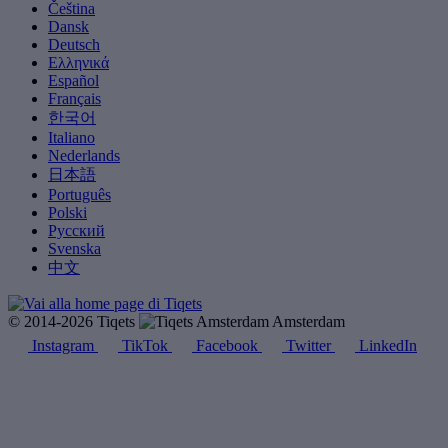
Čeština
Dansk
Deutsch
Ελληνικά
Español
Français
한국어
Italiano
Nederlands
日本語
Português
Polski
Русский
Svenska
中文
© 2014-2026 Tiqets
Amsterdam
Instagram
TikTok
Facebook
Twitter
LinkedIn