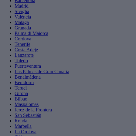
Barcellona
Madrid
Siviglia
València
Malaga
Granada
Palma di Maiorca
Cordova
Tenerife
Costa Adeje
Lanzarote
Toledo
Fuerteventura
Las Palmas de Gran Canaria
Benalmádena
Benidorm
Teruel
Girona
Bilbao
Maspalomas
Jerez de la Frontera
San Sebastián
Ronda
Marbella
La Orotava