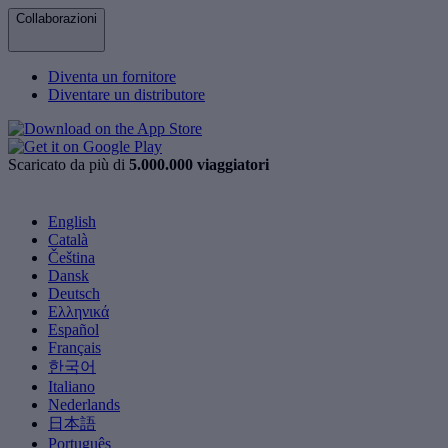
Collaborazioni
Diventa un fornitore
Diventare un distributore
Scaricato da più di
5.000.000 viaggiatori
English
Català
Čeština
Dansk
Deutsch
Ελληνικά
Español
Français
한국어
Italiano
Nederlands
日本語
Português