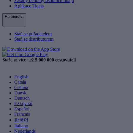
Zásady ochrany osobních údajů
Aplikace Tiqets
Partnerství
Staň se pořadatelem
Staň se distributorem
Staženo více než
5 000 000 cestovateli
English
Català
Čeština
Dansk
Deutsch
Ελληνικά
Español
Français
한국어
Italiano
Nederlands