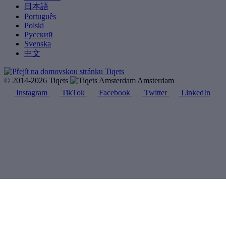
日本語
Português
Polski
Русский
Svenska
中文
© 2014-2026 Tiqets
Amsterdam
Instagram
TikTok
Facebook
Twitter
LinkedIn