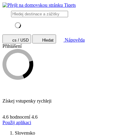
Nápověda
cs / USD
Hledat
Přihlášení
Získej vstupenky rychleji
4.6 hodnocení
4.6
Použij aplikaci
Slovensko