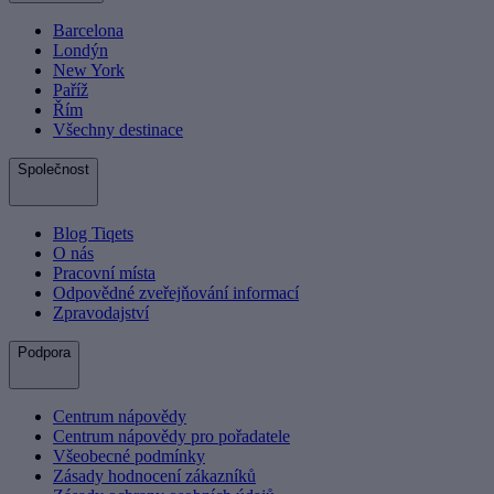
Barcelona
Londýn
New York
Paříž
Řím
Všechny destinace
Společnost
Blog Tiqets
O nás
Pracovní místa
Odpovědné zveřejňování informací
Zpravodajství
Podpora
Centrum nápovědy
Centrum nápovědy pro pořadatele
Všeobecné podmínky
Zásady hodnocení zákazníků