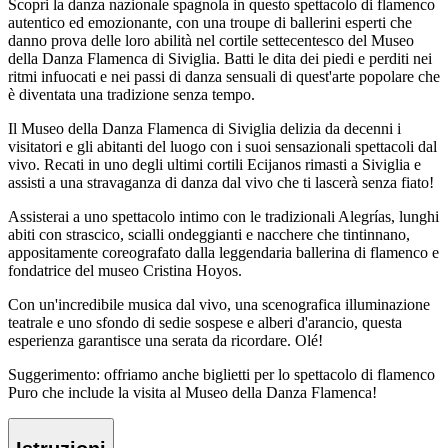
Scopri la danza nazionale spagnola in questo spettacolo di flamenco
autentico ed emozionante, con una troupe di ballerini esperti che
danno prova delle loro abilità nel cortile settecentesco del Museo
della Danza Flamenca di Siviglia. Batti le dita dei piedi e perditi nei
ritmi infuocati e nei passi di danza sensuali di quest'arte popolare che
è diventata una tradizione senza tempo.
Il Museo della Danza Flamenca di Siviglia delizia da decenni i
visitatori e gli abitanti del luogo con i suoi sensazionali spettacoli dal
vivo. Recati in uno degli ultimi cortili Ecijanos rimasti a Siviglia e
assisti a una stravaganza di danza dal vivo che ti lascerà senza fiato!
Assisterai a uno spettacolo intimo con le tradizionali Alegrías, lunghi
abiti con strascico, scialli ondeggianti e nacchere che tintinnano,
appositamente coreografato dalla leggendaria ballerina di flamenco e
fondatrice del museo Cristina Hoyos.
Con un'incredibile musica dal vivo, una scenografica illuminazione
teatrale e uno sfondo di sedie sospese e alberi d'arancio, questa
esperienza garantisce una serata da ricordare. Olé!
Suggerimento: offriamo anche biglietti per lo spettacolo di flamenco
Puro che include la visita al Museo della Danza Flamenca!