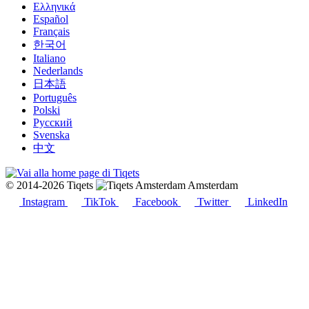
Ελληνικά
Español
Français
한국어
Italiano
Nederlands
日本語
Português
Polski
Русский
Svenska
中文
© 2014-2026 Tiqets
Amsterdam
Instagram
TikTok
Facebook
Twitter
LinkedIn