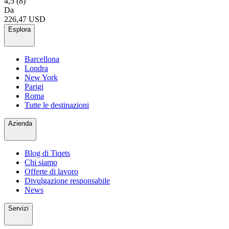
4,5
(8)
Da
226,47 USD
Esplora
Barcellona
Londra
New York
Parigi
Roma
Tutte le destinazioni
Azienda
Blog di Tiqets
Chi siamo
Offerte di lavoro
Divulgazione responsabile
News
Servizi