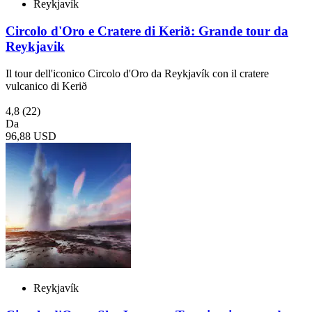
Reykjavík
Circolo d'Oro e Cratere di Kerið: Grande tour da
Reykjavik
Il tour dell'iconico Circolo d'Oro da Reykjavík con il cratere
vulcanico di Kerið
4,8
(22)
Da
96,88 USD
Reykjavík