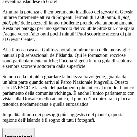
avventura islandese di 6 ore!
Ammira la potenza e il temperamento insidioso dei geyser di Geysir,
un’area fortemente attiva di Sorgenti Termali di 1.000 anni. Il
plof,
plof, plof
delle pozze di fango ribollente prende vita autonomamente.
Resta nei paraggi per uno spettacolo del volubile Strokkur, che spara
l’acqua verso l’alto ogni pochi minuti! Puoi scoprirne ancora di più
al Geysir Center.
Alla famosa cascata Gullfoss potrai ammirare una delle meraviglie
naturali più sensazionali dell’Islanda. Qui le formazioni rocciose
sono particolarmente uniche; l’acqua si getta in una gola di schiuma
e sembra scorrere sottoterra dalla superficie.
Se non ce la fai più a guardare la bellezza travolgente, guarda da
un’altra parte quando arrivi al Parco Nazionale Þingvellir. Questo
sito UNESCO è la sede del parlamento più antico al mondo: l’antico
parlamento della comunità vichinga. È anche l’unico parlamento con
vista sulla Dorsale medio atlantica, il punto d’incontro tra la placca
tettonica nordamericana e quella euroasiatica.
In qualità di uno dei paesaggi più suggestivi del pianeta, questa
regione dell’Islanda è il sogno di tutti i fotografi.