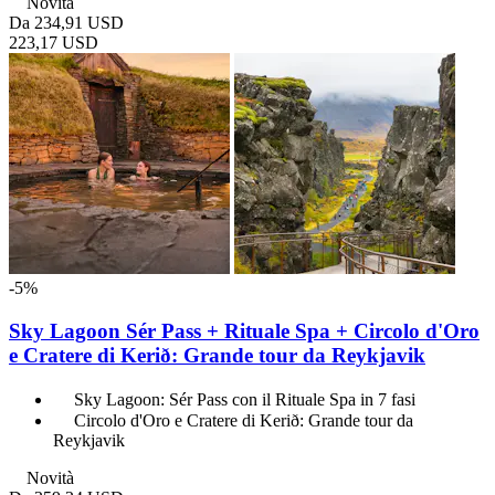
Novità
Da
234,91 USD
223,17 USD
-5%
Sky Lagoon Sér Pass + Rituale Spa + Circolo d'Oro
e Cratere di Kerið: Grande tour da Reykjavik
Sky Lagoon: Sér Pass con il Rituale Spa in 7 fasi
Circolo d'Oro e Cratere di Kerið: Grande tour da
Reykjavik
Novità