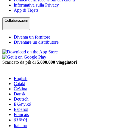
Informativa sulla Privacy
App di Tiqets
Collaborazioni
Diventa un fornitore
Diventare un distributore
Scaricato da più di
5.000.000 viaggiatori
English
Català
Čeština
Dansk
Deutsch
Ελληνικά
Español
Français
한국어
Italiano