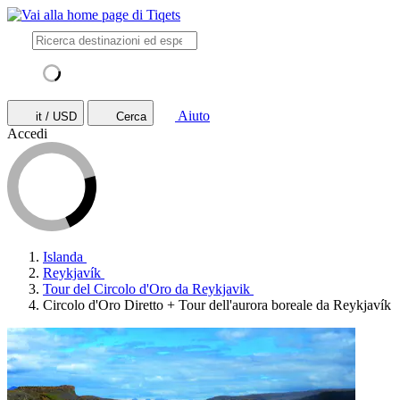
Aiuto
it / USD
Cerca
Accedi
Islanda
Reykjavík
Tour del Circolo d'Oro da Reykjavik
Circolo d'Oro Diretto + Tour dell'aurora boreale da Reykjavík