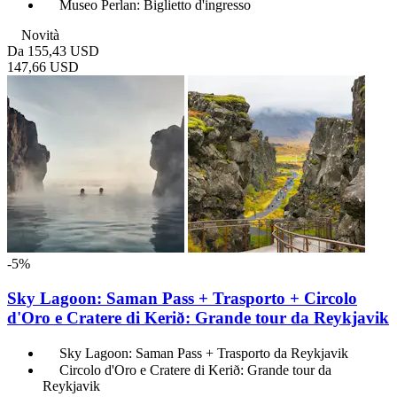
Museo Perlan: Biglietto d'ingresso
Novità
Da
155,43 USD
147,66 USD
-5%
Sky Lagoon: Saman Pass + Trasporto + Circolo
d'Oro e Cratere di Kerið: Grande tour da Reykjavik
Sky Lagoon: Saman Pass + Trasporto da Reykjavik
Circolo d'Oro e Cratere di Kerið: Grande tour da
Reykjavik