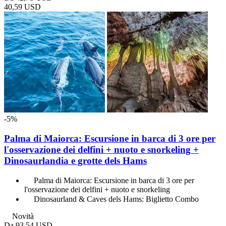
40,59 USD
-5%
Palma di Maiorca: Escursione in barca di 3 ore per
l'osservazione dei delfini + nuoto e snorkeling +
Dinosaurlandia e grotte dels Hams
Palma di Maiorca: Escursione in barca di 3 ore per
l'osservazione dei delfini + nuoto e snorkeling
Dinosaurland & Caves dels Hams: Biglietto Combo
Novità
Da
93,54 USD