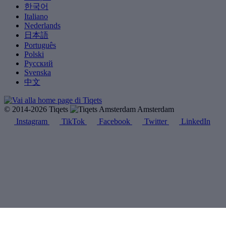
한국어
Italiano
Nederlands
日本語
Português
Polski
Русский
Svenska
中文
© 2014-2026 Tiqets
Amsterdam
Instagram
TikTok
Facebook
Twitter
LinkedIn