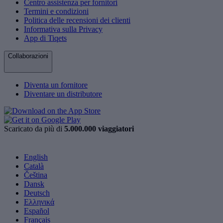
Centro assistenza per fornitori
Termini e condizioni
Politica delle recensioni dei clienti
Informativa sulla Privacy
App di Tiqets
Collaborazioni
Diventa un fornitore
Diventare un distributore
Scaricato da più di
5.000.000 viaggiatori
English
Català
Čeština
Dansk
Deutsch
Ελληνικά
Español
Français