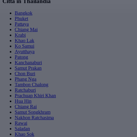
Città in Thailandia
Bangkok
Phuket
Pattaya
Chiang Mai
Krabi
Khao Lak
Ko Samui
Ayutthaya
Patong
Kanchanaburi
Samut Prakan
Chon Buri
Phang Nga
Tambon Chalong
Ratchaburi
Prachuap Khiri Khan
Hua Hin
Chiang Rai
Samut Songkhram
Nakhon Ratchasima
Rawai
Saladan
Khao Sok