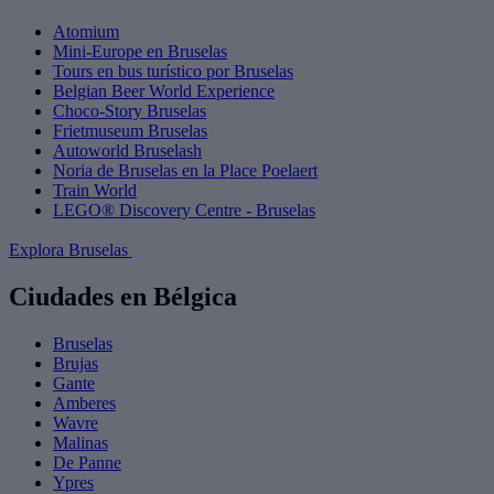
Atomium
Mini-Europe en Bruselas
Tours en bus turístico por Bruselas
Belgian Beer World Experience
Choco-Story Bruselas
Frietmuseum Bruselas
Autoworld Bruselash
Noria de Bruselas en la Place Poelaert
Train World
LEGO® Discovery Centre - Bruselas
Explora Bruselas
Ciudades en Bélgica
Bruselas
Brujas
Gante
Amberes
Wavre
Malinas
De Panne
Ypres