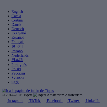
English
Català
Čeština
Dansk
Deutsch
Ελληνικά
Español
Français
한국어
Italiano
Nederlands
日本語
Português
Polski
Русский
Svenska
中文
© 2014-2026 Tiqets
Amsterdam
Instagram
TikTok
Facebook
Twitter
LinkedIn