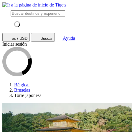
Ayuda
es / USD
Buscar
Iniciar sesión
Bélgica
Bruselas
Torre japonesa