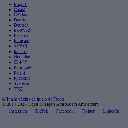
English
Català
Čeština
Dansk
Deutsch
Ελληνικά
Español
Français
한국어
Italiano
Nederlands
日本語
Português
Polski
Русский
Svenska
中文
© 2014-2026 Tiqets
Amsterdam
Instagram
TikTok
Facebook
Twitter
LinkedIn