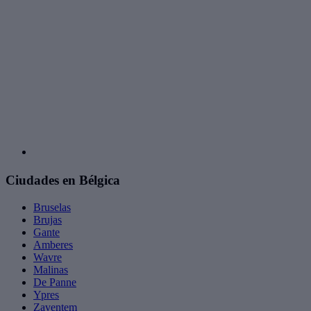
Ciudades en Bélgica
Bruselas
Brujas
Gante
Amberes
Wavre
Malinas
De Panne
Ypres
Zaventem