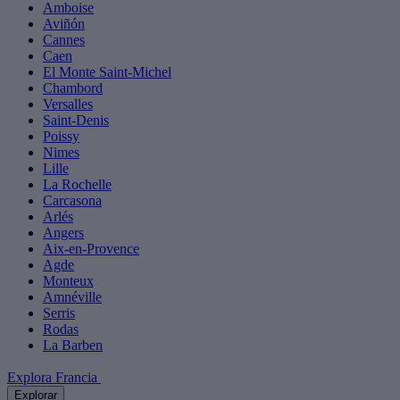
Amboise
Aviñón
Cannes
Caen
El Monte Saint-Michel
Chambord
Versalles
Saint-Denis
Poissy
Nimes
Lille
La Rochelle
Carcasona
Arlés
Angers
Aix-en-Provence
Agde
Monteux
Amnéville
Serris
Rodas
La Barben
Explora Francia
Explorar