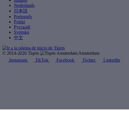
Italiano
Nederlands
日本語
Português
Polski
Русский
Svenska
中文
© 2014-2026 Tiqets
Amsterdam
Instagram
TikTok
Facebook
Twitter
LinkedIn