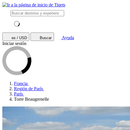
Ayuda
es / USD
Buscar
Iniciar sesión
Francia
Región de París
París
Torre Beaugrenelle