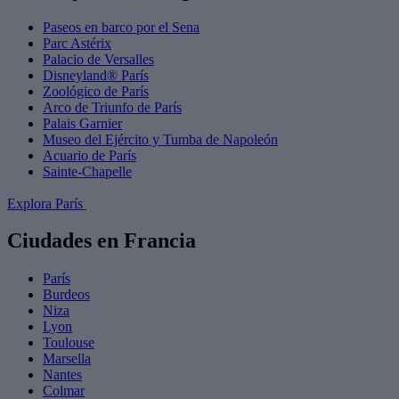
Paseos en barco por el Sena
Parc Astérix
Palacio de Versalles
Disneyland® París
Zoológico de París
Arco de Triunfo de París
Palais Garnier
Museo del Ejército y Tumba de Napoleón
Acuario de París
Sainte-Chapelle
Explora París
Ciudades en Francia
París
Burdeos
Niza
Lyon
Toulouse
Marsella
Nantes
Colmar