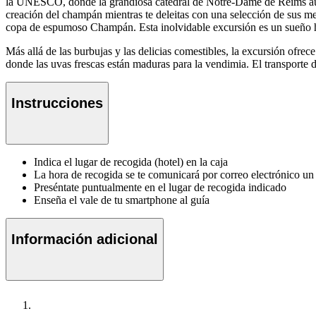
la UNESCO, donde la grandiosa catedral de Notre-Dame de Reims aún z
creación del champán mientras te deleitas con una selección de sus mej
copa de espumoso Champán. Esta inolvidable excursión es un sueño hec
Más allá de las burbujas y las delicias comestibles, la excursión ofrec
donde las uvas frescas están maduras para la vendimia. El transporte de
Instrucciones
Indica el lugar de recogida (hotel) en la caja
La hora de recogida se te comunicará por correo electrónico un d
Preséntate puntualmente en el lugar de recogida indicado
Enseña el vale de tu smartphone al guía
Información adicional