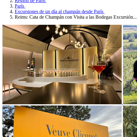
Región de París
París
Excursiones de un día al champán desde París
Reims: Cata de Champán con Visita a las Bodegas Excursión...