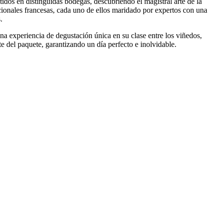
os en distinguidas bodegas, descubriendo el magistral arte de la
icionales francesas, cada uno de ellos maridado por expertos con una
.
una experiencia de degustación única en su clase entre los viñedos,
te del paquete, garantizando un día perfecto e inolvidable.