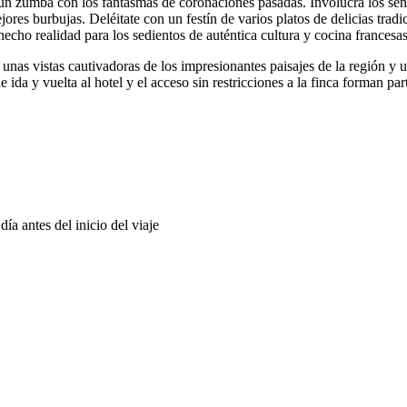
umba con los fantasmas de coronaciones pasadas. Involucra los sentid
ores burbujas. Deléitate con un festín de varios platos de delicias trad
ho realidad para los sedientos de auténtica cultura y cocina francesas
e unas vistas cautivadoras de los impresionantes paisajes de la región y 
 ida y vuelta al hotel y el acceso sin restricciones a la finca forman par
ía antes del inicio del viaje