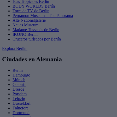
Islas Tropicales Berlín
BODY WORLDS Berlín
Torre de TV de Berlín
Pergamon Museum – The Panorama
Alte Nationalgalerie
Neues Museum
Madame Tussauds de Berlín
IKONO Berlín
Cruceros turísticos por Berlín
Explora Berlín
Ciudades en Alemania
Berlín
Hamburgo
Múnich
Colonia
Dresde
Potsdam
Leipzig
Düsseldorf
Fráncfort
Dortmund