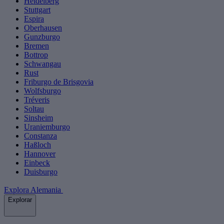
Heidelberg
Stuttgart
Espira
Oberhausen
Gunzburgo
Bremen
Bottrop
Schwangau
Rust
Friburgo de Brisgovia
Wolfsburgo
Tréveris
Soltau
Sinsheim
Uraniemburgo
Constanza
Haßloch
Hannover
Einbeck
Duisburgo
Explora Alemania
Explorar