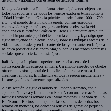
de Roma, y adornada con estatuas de deidades romanas.
Mito y vida cotidiana En la planta principal, diversos objetos en
todos los soportes y de todos los géneros exploran temas como la
"Edad Heroica" en la Grecia primitiva, desde el año 1000 al 700
a.C., y el mundo de la mitología griega, con sus episodios
conmovedores y dramáticos, pero también se observa la vida
cotidiana en la metrópoli clásica de Atenas. La muestra arroja luz
sobre el importante papel del teatro en la cultura griega (algo que
sigue influyendo en la actualidad), y sobre las múltiples facetas de la
vida en las ciudades y en las cortes de los gobernantes en la época
helénica posterior a Alejandro Magno, con los marcados contrastes
sociales que caracterizaron esta época.
Italia Antigua La planta superior muestra el ascenso de la
civilización de los etruscos en Italia. Un amplio espectro de objetos
ofrece una visión general de la civilización urbana etrusca, las
creencias religiosas, la influencia en toda la región mediterránea y
las artes y oficios altamente especializados.
A esta sección le sigue el mundo del Imperio Romano, con el
apartado "La vida y la muerte en Roma", con una recreación de las
fastuosas viviendas romanas en "Villas romanas: Una vida de lujo".
En "Roma - Rostros del Imperio", las esculturas de piedra, los
retratos en monedas, los delicados relieves de gemas de pequeño
formato y los retratos pintados permiten al público encontrarse cara a