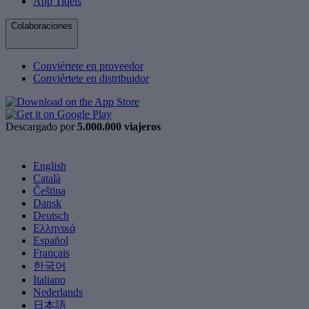
App Tiqets
Colaboraciones
Conviértete en proveedor
Conviértete en distribuidor
Descargado por
5.000.000 viajeros
English
Català
Čeština
Dansk
Deutsch
Ελληνικά
Español
Français
한국어
Italiano
Nederlands
日本語