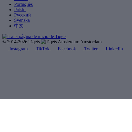
Português
Polski
Русский
Svenska
中文
© 2014-2026 Tiqets
Amsterdam
Instagram
TikTok
Facebook
Twitter
LinkedIn