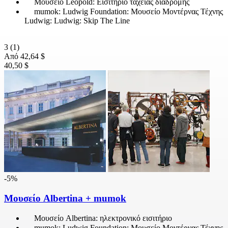
Μουσείο Leopold: Εισιτήριο ταχείας διαδρομής
mumok: Ludwig Foundation: Μουσείο Μοντέρνας Τέχνης
Ludwig: Ludwig: Skip The Line
3
(1)
Από
42,64 $
40,50 $
-5%
Μουσείο Albertina + mumok
Μουσείο Albertina: ηλεκτρονικό εισιτήριο
mumok: Ludwig Foundation: Μουσείο Μοντέρνας Τέχνης