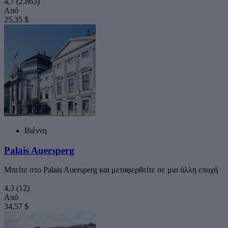
4,7
(2.863)
Από
25,35 $
Βιέννη
Palais Auersperg
Μπείτε στο Palais Auersperg και μεταφερθείτε σε μια άλλη εποχή
4,3
(12)
Από
34,57 $