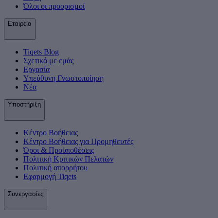
Όλοι οι προορισμοί
Εταιρεία
Tiqets Βlog
Σχετικά με εμάς
Εργασία
Υπεύθυνη Γνωστοποίηση
Νέα
Υποστήριξη
Κέντρο Βοήθειας
Κέντρο Βοήθειας για Προμηθευτές
Όροι & Προϋποθέσεις
Πολιτική Κριτικών Πελατών
Πολιτική απορρήτου
Εφαρμογή Tiqets
Συνεργασίες