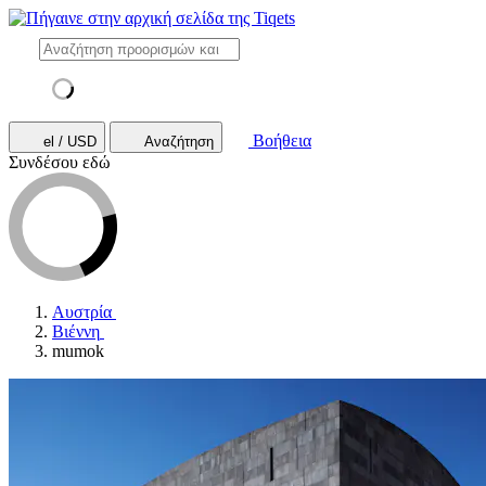
Βοήθεια
el / USD
Αναζήτηση
Συνδέσου εδώ
Αυστρία
Βιέννη
mumok