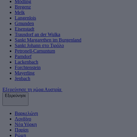
Mödling
Bregenz
Melk
Langenlois
Gmunden
Eisenstadt
Trausdorf an der Wulka
Sankt Margarethen im Burgenland
Sankt Johann στο Τιρόλο
Petronell-Carnuntum
Parndorf
Lackenbach
Forchtenstein
Mayerling
Jenbach
Εξερεύνησε τη χώρα Αυστρία
Εξερεύνησε
Βαρκελώνη
Λονδίνο
Νέα Υόρκη
Παρίσι
Ρώμη