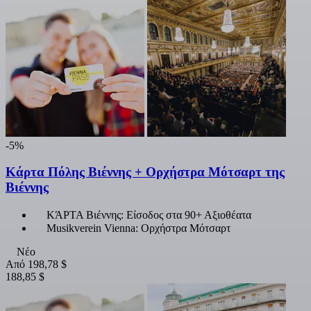
-5%
Κάρτα Πόλης Βιέννης + Ορχήστρα Μότσαρτ της
Βιέννης
ΚΆΡΤΑ Βιέννης: Είσοδος στα 90+ Αξιοθέατα
Musikverein Vienna: Ορχήστρα Μότσαρτ
Νέο
Από
198,78 $
188,85 $