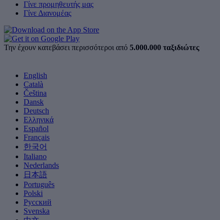
Γίνε προμηθευτής μας
Γίνε Διανομέας
Την έχουν κατεβάσει περισσότεροι από
5.000.000 ταξιδιώτες
English
Català
Čeština
Dansk
Deutsch
Ελληνικά
Español
Français
한국어
Italiano
Nederlands
日本語
Português
Polski
Русский
Svenska