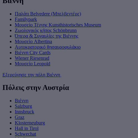
Βιέννη
Παλάτι Belvedere (Μπελβεντέρε)
Familypark
Μουσείο Τέχνης Kunsthistorisches Museum
Ζωολογικός κήπος Schönbrunn
Όπερα & Συναυλίες της Βιέννης
Μουσείο Albertina
Αυτοκρατορικό θησαυροφυλάκιο
Βιέννη City Cards
Wiener Riesenrad
Μουσείο Leopold
Εξερεύνησε την πόλη Βιέννη
Πόλεις στην Αυστρία
Βιέννη
Salzburg
Innsbruck
Graz
Klosterneuburg
Hall in Tirol
Schwechat