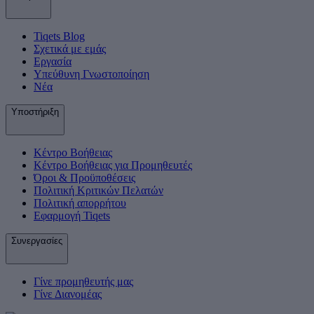
Tiqets Βlog
Σχετικά με εμάς
Εργασία
Υπεύθυνη Γνωστοποίηση
Νέα
Υποστήριξη
Κέντρο Βοήθειας
Κέντρο Βοήθειας για Προμηθευτές
Όροι & Προϋποθέσεις
Πολιτική Κριτικών Πελατών
Πολιτική απορρήτου
Εφαρμογή Tiqets
Συνεργασίες
Γίνε προμηθευτής μας
Γίνε Διανομέας