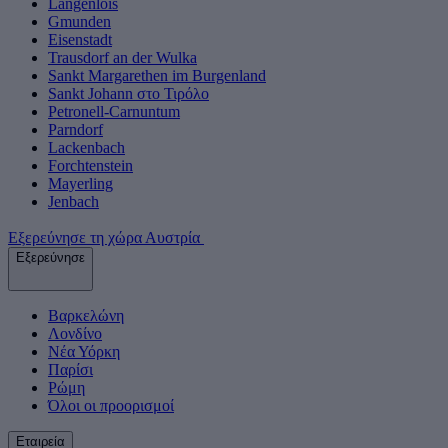
Langenlois
Gmunden
Eisenstadt
Trausdorf an der Wulka
Sankt Margarethen im Burgenland
Sankt Johann στο Τιρόλο
Petronell-Carnuntum
Parndorf
Lackenbach
Forchtenstein
Mayerling
Jenbach
Εξερεύνησε τη χώρα Αυστρία
Εξερεύνησε
Βαρκελώνη
Λονδίνο
Νέα Υόρκη
Παρίσι
Ρώμη
Όλοι οι προορισμοί
Εταιρεία