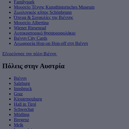
Familypark
Μουσείο Τέχνης Kunsthistorisches Museum
Ζωολογικός κήπος Schönbrunn
Όπερα & Συναυλίες της Βιέννης
Μουσείο Albertina
Wiener Riesenrad
Αυτοκρατορικό θησαυροφυλάκιο
Βιέννη City Cards
Λεωφορεία Hop-on Hop-off στη Βιέννη
Εξερεύνησε την πόλη Βιέννη
Πόλεις στην Αυστρία
Βιέννη
Salzburg
Innsbruck
Graz
Klosterneuburg
Hall in Tirol
Schwechat
Mödling
Bregenz
Melk