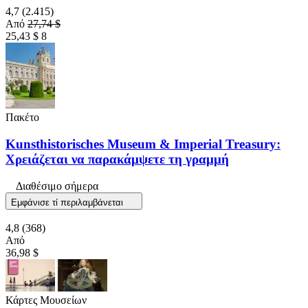
4,7
(2.415)
Από
27,74 $
25,43 $
8
Πακέτο
Kunsthistorisches Museum & Imperial Treasury:
Χρειάζεται να παρακάμψετε τη γραμμή
Διαθέσιμο σήμερα
Εμφάνισε τί περιλαμβάνεται
4,8
(368)
Από
36,98 $
Κάρτες Μουσείων