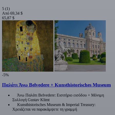
5
(1)
Από
69,34 $
65,87 $
-5%
Παλάτι Άνω Belvedere + Kunsthistorisches Museum
Άνω Παλάτι Belvedere: Εισιτήριο εισόδου + Μόνιμη
Συλλογή Gustav Klimt
Kunsthistorisches Museum & Imperial Treasury:
Χρειάζεται να παρακάμψετε τη γραμμή