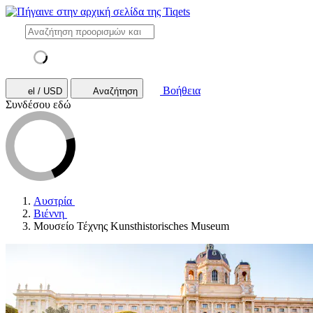
Βοήθεια
el / USD
Αναζήτηση
Συνδέσου εδώ
Αυστρία
Βιέννη
Μουσείο Τέχνης Kunsthistorisches Museum