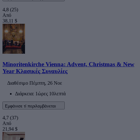
4,8
(25)
Από
38,11 $
Minoritenkirche Vienna: Advent, Christmas & New
Year Κλασικές Συναυλίες
Διαθέσιμο
Πέμπτη, 26 Νοε
Διάρκεια: 1ώρες 10λεπτά
Εμφάνισε τί περιλαμβάνεται
4,7
(37)
Από
21,94 $