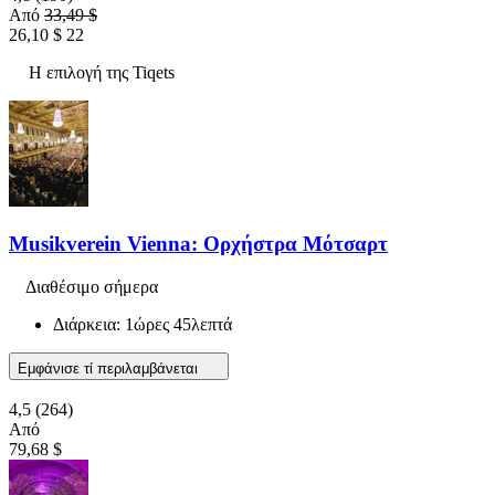
Από
33,49 $
26,10 $
22
Η επιλογή της Tiqets
Musikverein Vienna: Ορχήστρα Μότσαρτ
Διαθέσιμο σήμερα
Διάρκεια: 1ώρες 45λεπτά
Εμφάνισε τί περιλαμβάνεται
4,5
(264)
Από
79,68 $