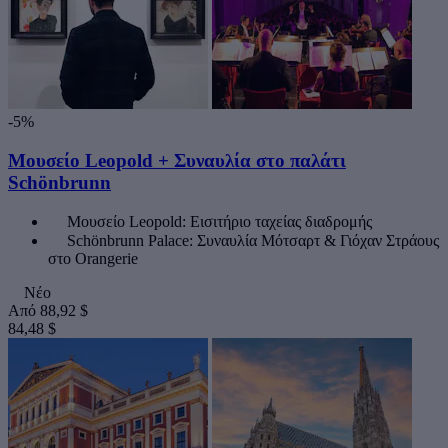
-5%
Μουσείο Leopold + Συναυλία στο παλάτι
Schönbrunn
Μουσείο Leopold: Εισιτήριο ταχείας διαδρομής
Schönbrunn Palace: Συναυλία Μότσαρτ & Γιόχαν Στράους
στο Orangerie
Νέο
Από
88,92 $
84,48 $