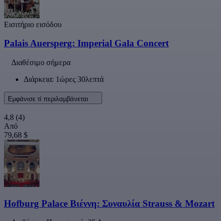
Εισιτήριο εισόδου
Palais Auersperg: Imperial Gala Concert
Διαθέσιμο σήμερα
Διάρκεια: 1ώρες 30λεπτά
Εμφάνισε τί περιλαμβάνεται
4,8
(4)
Από
79,68 $
Hofburg Palace Βιέννη: Συναυλία Strauss & Mozart