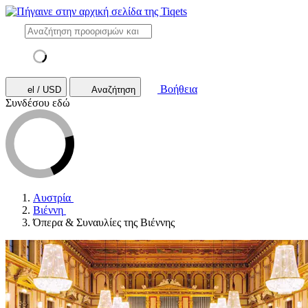
Βοήθεια
el / USD
Αναζήτηση
Συνδέσου εδώ
Αυστρία
Βιέννη
Όπερα & Συναυλίες της Βιέννης