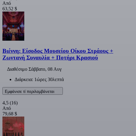
Από
63,52 $
Βιέννη: Είσοδος Μουσείου Οίκου Στράους +
Ζωντανή Συναυλία + Ποτήρι Κρασιού
Διαθέσιμο
Σάββατο, 08 Αυγ
Διάρκεια: 1ώρες 30λεπτά
Εμφάνισε τί περιλαμβάνεται
4,5
(16)
Από
79,68 $