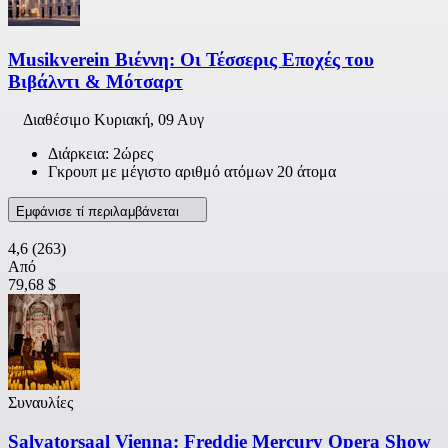
Musikverein Βιέννη: Οι Τέσσερις Εποχές του
Βιβάλντι & Μότσαρτ
Διαθέσιμο
Κυριακή, 09 Αυγ
Διάρκεια: 2ώρες
Γκρουπ με μέγιστο αριθμό ατόμων 20 άτομα
Εμφάνισε τί περιλαμβάνεται
4,6
(263)
Από
79,68 $
Συναυλίες
Salvatorsaal Vienna: Freddie Mercury Opera Show