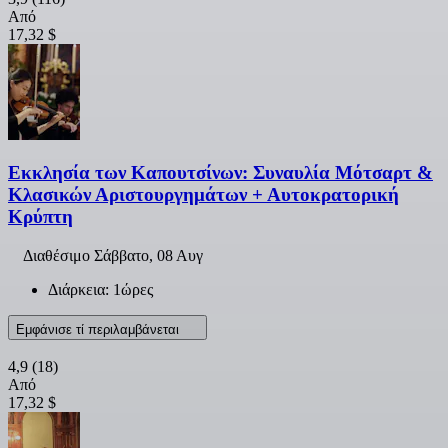
Από
17,32 $
Εκκλησία των Καπουτσίνων: Συναυλία Μότσαρτ &
Κλασικών Αριστουργημάτων + Αυτοκρατορική
Κρύπτη
Διαθέσιμο
Σάββατο, 08 Αυγ
Διάρκεια: 1ώρες
Εμφάνισε τί περιλαμβάνεται
4,9
(18)
Από
17,32 $