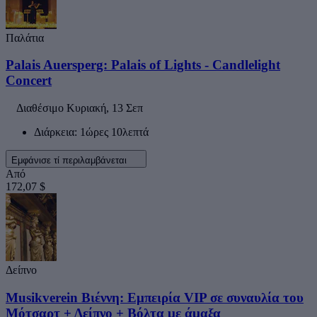
Παλάτια
Palais Auersperg: Palais of Lights - Candlelight
Concert
Διαθέσιμο
Κυριακή, 13 Σεπ
Διάρκεια: 1ώρες 10λεπτά
Εμφάνισε τί περιλαμβάνεται
Από
172,07 $
Δείπνο
Musikverein Βιέννη: Εμπειρία VIP σε συναυλία του
Μότσαρτ + Δείπνο + Βόλτα με άμαξα