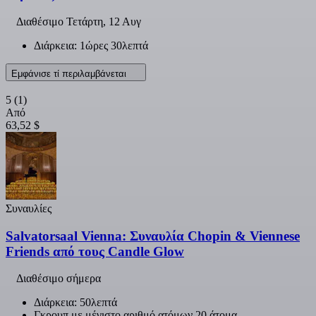
Διαθέσιμο
Τετάρτη, 12 Αυγ
Διάρκεια: 1ώρες 30λεπτά
Εμφάνισε τί περιλαμβάνεται
5
(1)
Από
63,52 $
Συναυλίες
Salvatorsaal Vienna: Συναυλία Chopin & Viennese
Friends από τους Candle Glow
Διαθέσιμο σήμερα
Διάρκεια: 50λεπτά
Γκρουπ με μέγιστο αριθμό ατόμων 20 άτομα