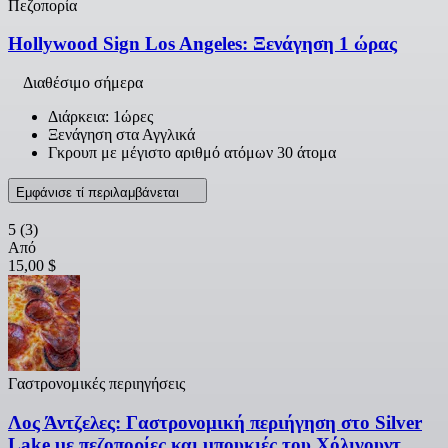
Πεζοπορία
Hollywood Sign Los Angeles: Ξενάγηση 1 ώρας
Διαθέσιμο σήμερα
Διάρκεια: 1ώρες
Ξενάγηση στα Αγγλικά
Γκρουπ με μέγιστο αριθμό ατόμων 30 άτομα
Εμφάνισε τί περιλαμβάνεται
5
(3)
Από
15,00 $
Γαστρονομικές περιηγήσεις
Λος Άντζελες: Γαστρονομική περιήγηση στο Silver
Lake με πεζοπορίες και μπουκιές του Χόλιγουντ