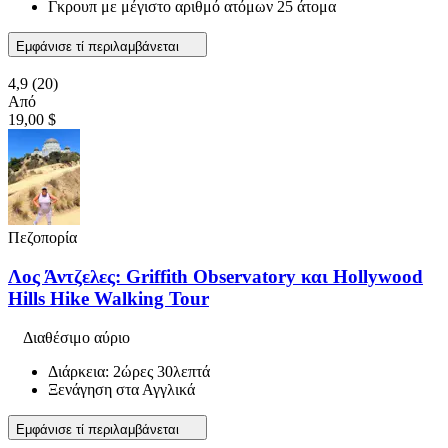
Γκρουπ με μέγιστο αριθμό ατόμων 25 άτομα
Εμφάνισε τί περιλαμβάνεται
4,9
(20)
Από
19,00 $
Πεζοπορία
Λος Άντζελες: Griffith Observatory και Hollywood
Hills Hike Walking Tour
Διαθέσιμο αύριο
Διάρκεια: 2ώρες 30λεπτά
Ξενάγηση στα Αγγλικά
Εμφάνισε τί περιλαμβάνεται