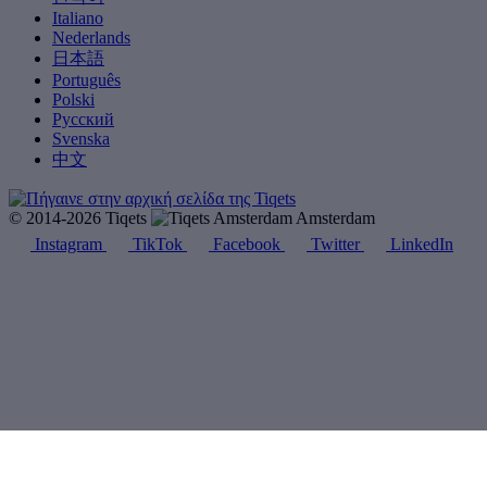
Italiano
Nederlands
日本語
Português
Polski
Русский
Svenska
中文
© 2014-2026 Tiqets
Amsterdam
Instagram
TikTok
Facebook
Twitter
LinkedIn