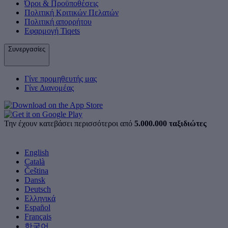
Όροι & Προϋποθέσεις
Πολιτική Κριτικών Πελατών
Πολιτική απορρήτου
Εφαρμογή Tiqets
Συνεργασίες
Γίνε προμηθευτής μας
Γίνε Διανομέας
Την έχουν κατεβάσει περισσότεροι από
5.000.000 ταξιδιώτες
English
Català
Čeština
Dansk
Deutsch
Ελληνικά
Español
Français
한국어