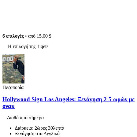
6 επιλογές
• από
15,00 $
Η επιλογή της Tiqets
Πεζοπορία
Hollywood Sign Los Angeles: Ξενάγηση 2-5 ωρών με
σνακ
Διαθέσιμο σήμερα
Διάρκεια: 2ώρες 30λεπτά
Ξενάγηση στα Αγγλικά