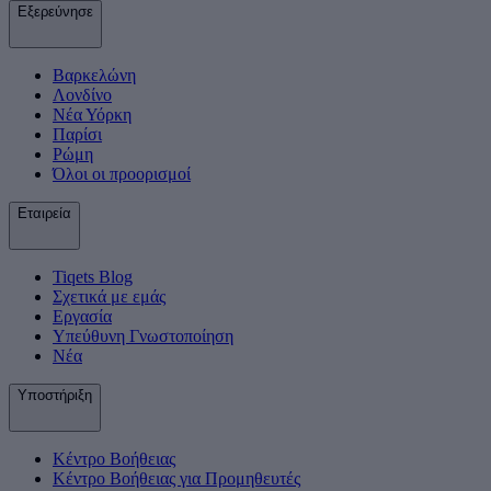
Εξερεύνησε
Βαρκελώνη
Λονδίνο
Νέα Υόρκη
Παρίσι
Ρώμη
Όλοι οι προορισμοί
Εταιρεία
Tiqets Βlog
Σχετικά με εμάς
Εργασία
Υπεύθυνη Γνωστοποίηση
Νέα
Υποστήριξη
Κέντρο Βοήθειας
Κέντρο Βοήθειας για Προμηθευτές