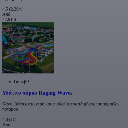
4,5
(2.394)
Από
47,91 $
Γιόρκβιλ
Υδάτινο πάρκο Raging Waves
Κάντε βόλτες στο νερό και επιπλεύστε κατά μήκος του τεμπέλη
ποταμού
4,3
(11)
Από