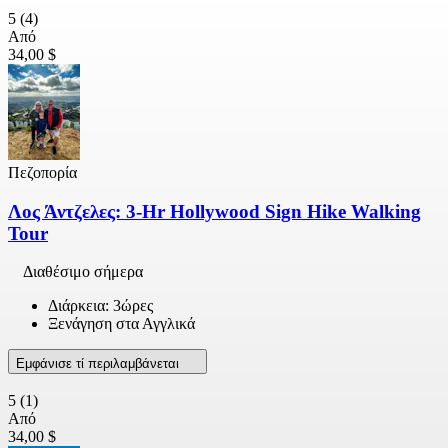
5
(4)
Από
34,00 $
Πεζοπορία
Λος Άντζελες: 3-Hr Hollywood Sign Hike Walking
Tour
Διαθέσιμο σήμερα
Διάρκεια: 3ώρες
Ξενάγηση στα Αγγλικά
Εμφάνισε τί περιλαμβάνεται
5
(1)
Από
34,00 $