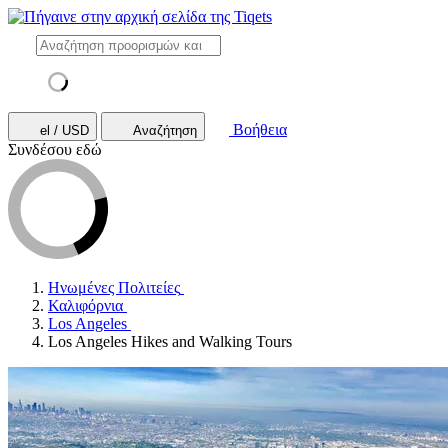
Βοήθεια
el / USD
Αναζήτηση
Συνδέσου εδώ
Ηνωμένες Πολιτείες
Καλιφόρνια
Los Angeles
Los Angeles Hikes and Walking Tours