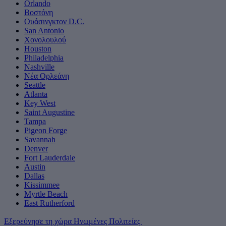
Orlando
Βοστόνη
Ουάσινγκτον D.C.
San Antonio
Χονολουλού
Houston
Philadelphia
Nashville
Νέα Ορλεάνη
Seattle
Atlanta
Key West
Saint Augustine
Tampa
Pigeon Forge
Savannah
Denver
Fort Lauderdale
Austin
Dallas
Kissimmee
Myrtle Beach
East Rutherford
Εξερεύνησε τη χώρα Ηνωμένες Πολιτείες