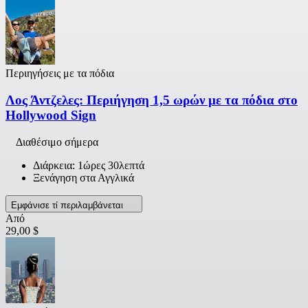
Περιηγήσεις με τα πόδια
Λος Άντζελες: Περιήγηση 1,5 ωρών με τα πόδια στο
Hollywood Sign
Διαθέσιμο σήμερα
Διάρκεια: 1ώρες 30λεπτά
Ξενάγηση στα Αγγλικά
Εμφάνισε τί περιλαμβάνεται
Από
29,00 $