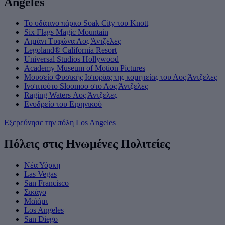
Angeles
Το υδάτινο πάρκο Soak City του Knott
Six Flags Magic Mountain
Λιμάνι Τυφώνα Λος Άντζελες
Legoland® California Resort
Universal Studios Hollywood
Academy Museum of Motion Pictures
Μουσείο Φυσικής Ιστορίας της κομητείας του Λος Άντζελες
Ινστιτούτο Sloomoo στο Λος Άντζελες
Raging Waters Λος Άντζελες
Ενυδρείο του Ειρηνικού
Εξερεύνησε την πόλη Los Angeles
Πόλεις στις Ηνωμένες Πολιτείες
Νέα Υόρκη
Las Vegas
San Francisco
Σικάγο
Μαϊάμι
Los Angeles
San Diego