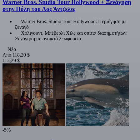
Warner Bros. Studio Tour Hollywood + Ξενάγηση
στην Πόλη του Λος Άντζελες
Warner Bros. Studio Tour Hollywood: Περιήγηση με
ξεναγό
Χόλιγουντ, Μπέβερλι Χιλς και σπίτια διασημοτήτων:
Ξενάγηση με ανοικτό λεωφορείο
Νέο
Από
118,20 $
112,29 $
-5%