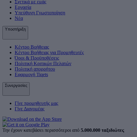
Σχετικά με εμάς
Εργασία
Υπεύθυνη Γνωστοποίηση
Νέα
Υποστήριξη
Κέντρο Βοήθειας
Κέντρο Βοήθειας για Προμηθευτές
Όροι & Προϋποθέσεις
Πολιτική Κριτικών Πελατών
Πολιτική απορρήτου
Εφαρμογή Tiqets
Συνεργασίες
Γίνε προμηθευτής μας
Γίνε Διανομέας
Την έχουν κατεβάσει περισσότεροι από
5.000.000 ταξιδιώτες