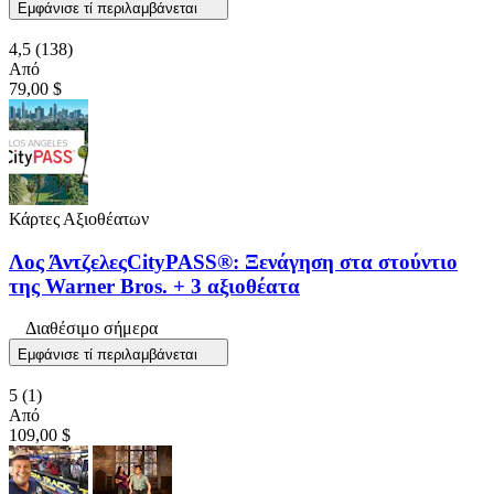
Εμφάνισε τί περιλαμβάνεται
4,5
(138)
Από
79,00 $
Κάρτες Αξιοθέατων
Λος ΆντζελεςCityPASS®: Ξενάγηση στα στούντιο
της Warner Bros. + 3 αξιοθέατα
Διαθέσιμο σήμερα
Εμφάνισε τί περιλαμβάνεται
5
(1)
Από
109,00 $