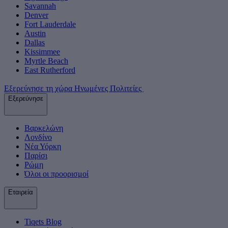
Savannah
Denver
Fort Lauderdale
Austin
Dallas
Kissimmee
Myrtle Beach
East Rutherford
Εξερεύνησε τη χώρα Ηνωμένες Πολιτείες
Εξερεύνησε
Βαρκελώνη
Λονδίνο
Νέα Υόρκη
Παρίσι
Ρώμη
Όλοι οι προορισμοί
Εταιρεία
Tiqets Βlog