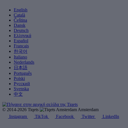
English
Català
Čeština
Dansk
Deutsch
Ελληνικά
Español
Français
한국어
Italiano
Nederlands
日本語
Português
Polski
Русский
Svenska
中文
© 2014-2026 Tiqets
Amsterdam
Instagram
TikTok
Facebook
Twitter
LinkedIn