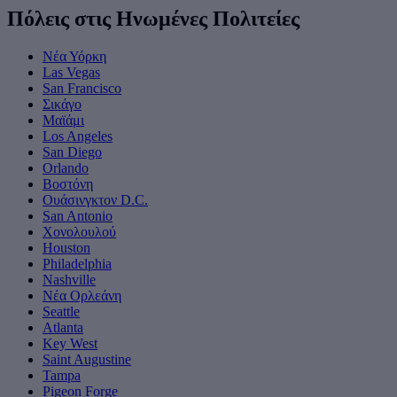
Πόλεις στις Ηνωμένες Πολιτείες
Νέα Υόρκη
Las Vegas
San Francisco
Σικάγο
Μαϊάμι
Los Angeles
San Diego
Orlando
Βοστόνη
Ουάσινγκτον D.C.
San Antonio
Χονολουλού
Houston
Philadelphia
Nashville
Νέα Ορλεάνη
Seattle
Atlanta
Key West
Saint Augustine
Tampa
Pigeon Forge