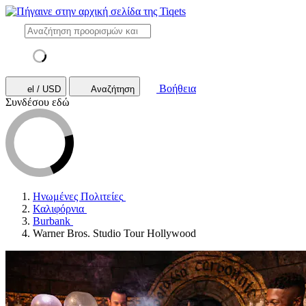
Βοήθεια
el / USD
Αναζήτηση
Συνδέσου εδώ
Ηνωμένες Πολιτείες
Καλιφόρνια
Burbank
Warner Bros. Studio Tour Hollywood