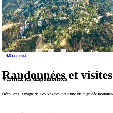
4.9
(28 avis)
Randonnées et visites
Vérifiez les disponibilités
Découvrez la magie de Los Angeles lors d'une visite guidée inoubliab