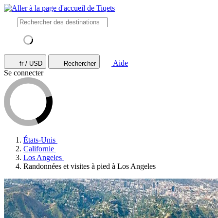
Aide
fr / USD
Rechercher
Se connecter
États-Unis
Californie
Los Angeles
Randonnées et visites à pied à Los Angeles