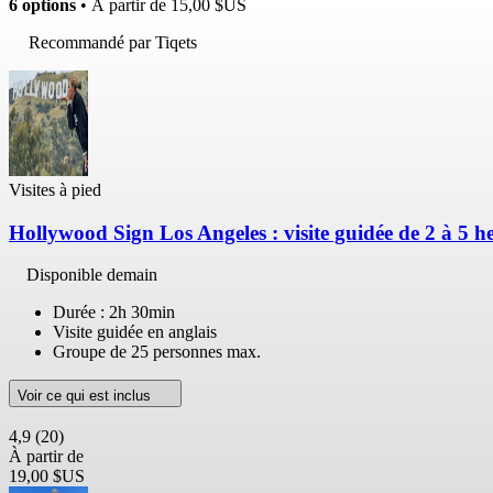
6 options
• À partir de
15,00 $US
Recommandé par Tiqets
Visites à pied
Hollywood Sign Los Angeles : visite guidée de 2 à 5 he
Disponible demain
Durée : 2h 30min
Visite guidée en anglais
Groupe de 25 personnes max.
Voir ce qui est inclus
4,9
(20)
À partir de
19,00 $US