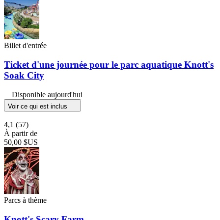
Billet d'entrée
Ticket d'une journée pour le parc aquatique Knott's
Soak City
Disponible aujourd'hui
Voir ce qui est inclus
4,1
(57)
À partir de
50,00 $US
Parcs à thème
Knott's Scary Farm