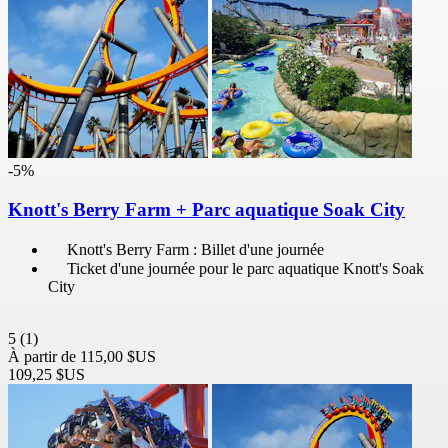
-5%
Knott's Berry Farm + Parc aquatique Soak City
Knott's Berry Farm : Billet d'une journée
Ticket d'une journée pour le parc aquatique Knott's Soak
City
5
(1)
À partir de
115,00 $US
109,25 $US