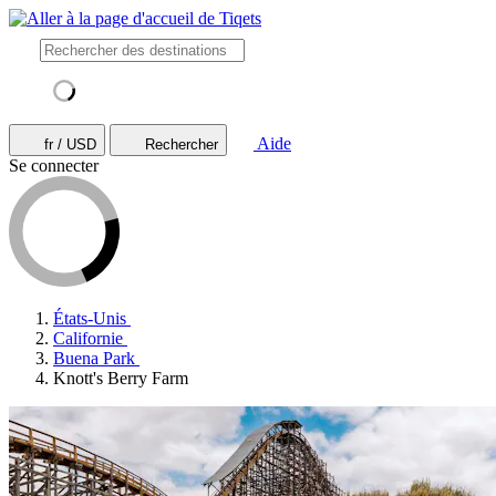
Aide
fr / USD
Rechercher
Se connecter
États-Unis
Californie
Buena Park
Knott's Berry Farm