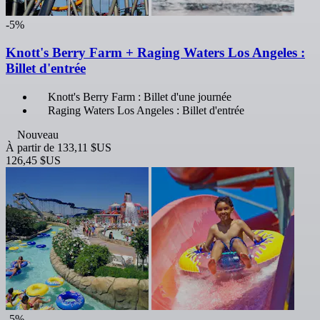
-5%
Knott's Berry Farm + Raging Waters Los Angeles :
Billet d'entrée
Knott's Berry Farm : Billet d'une journée
Raging Waters Los Angeles : Billet d'entrée
Nouveau
À partir de
133,11 $US
126,45 $US
-5%