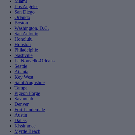
Miami
Los Angeles
San Diego
Orlando
Boston
Washington, D.C.
San Antonio
Honolulu
Houston
Philadelphie
Nashville
La Nouvelle-Orléans
Seattle
Atlanta
Key West
Saint Augustine
Tampa
Pigeon Forge
Savannah
Denver
Fort Lauderdale
Austin
Dallas
Kissimmee
Myrtle Beach