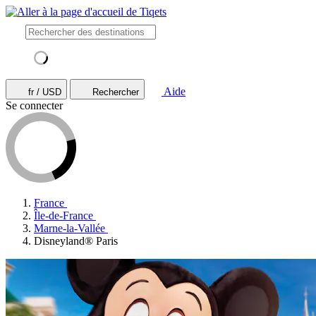
Aide
fr / USD
Rechercher
Se connecter
France
Île-de-France
Marne-la-Vallée
Disneyland® Paris