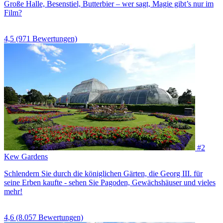
Große Halle, Besenstiel, Butterbier – wer sagt, Magie gibt’s nur im
Film?
4,5
(971 Bewertungen)
#2
Kew Gardens
Schlendern Sie durch die königlichen Gärten, die Georg III. für
seine Erben kaufte - sehen Sie Pagoden, Gewächshäuser und vieles
mehr!
4,6
(8.057 Bewertungen)