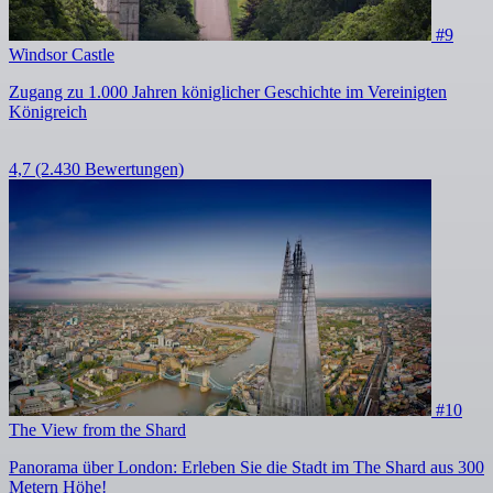
#9
Windsor Castle
Zugang zu 1.000 Jahren königlicher Geschichte im Vereinigten
Königreich
4,7
(2.430 Bewertungen)
#10
The View from the Shard
Panorama über London: Erleben Sie die Stadt im The Shard aus 300
Metern Höhe!