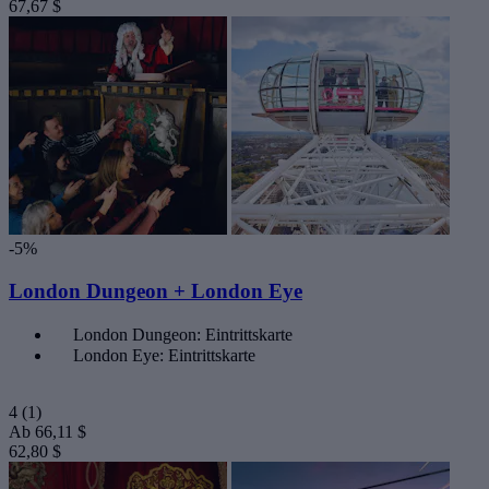
67,67 $
-5%
London Dungeon + London Eye
London Dungeon: Eintrittskarte
London Eye: Eintrittskarte
4
(1)
Ab
66,11 $
62,80 $