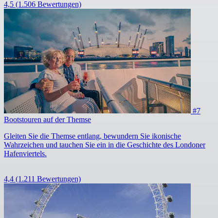
4,5
(1.506 Bewertungen)
#7
Bootstouren auf der Themse
Gleiten Sie die Themse entlang, bewundern Sie ikonische
Wahrzeichen und tauchen Sie ein in die Geschichte des Londoner
Hafenviertels.
4,4
(1.211 Bewertungen)