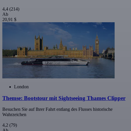
4,4
(214)
Ab
20,91 $
London
Themse: Bootstour mit Sightseeing Thames Clipper
Besuchen Sie auf Ihrer Fahrt entlang des Flusses historische
Wahrzeichen
4,2
(79)
Ab