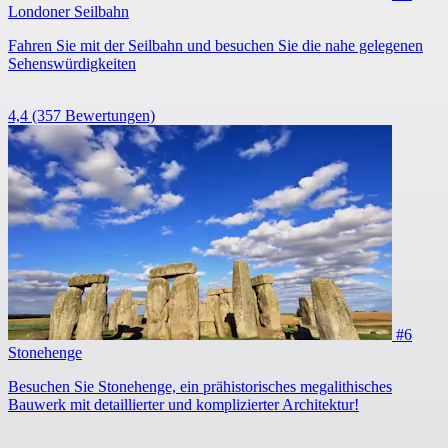
Londoner Seilbahn
Fahren Sie mit der Seilbahn und besuchen Sie die nahe gelegenen
Sehenswürdigkeiten
4,4
(357 Bewertungen)
#6
Stonehenge
Besuchen Sie Stonehenge, ein prähistorisches megalithisches
Bauwerk mit detaillierter und komplizierter Architektur!