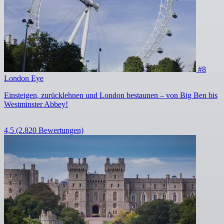
#8
London Eye
Einsteigen, zurücklehnen und London bestaunen – von Big Ben bis
Westminster Abbey!
4,5
(2.820 Bewertungen)