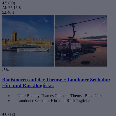
4,5
(90)
Ab
55,15 $
52,40 $
-5%
Bootstouren auf der Themse + Londoner Seilbahn:
Hin- und Rückflugticket
Uber Boat by Thames Clippers: Themse-Bootsfahrt
Londoner Seilbahn: Hin- und Rückflugticket
4,6
(12)