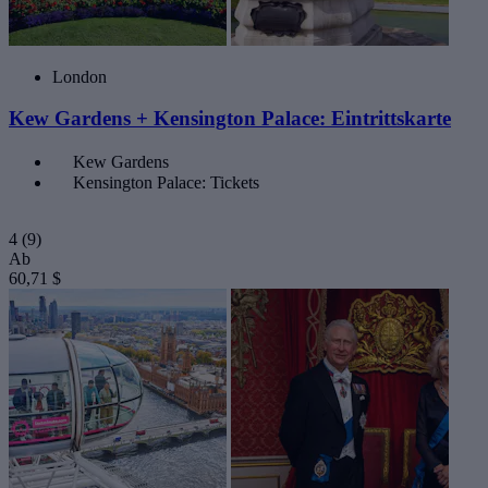
London
Kew Gardens + Kensington Palace: Eintrittskarte
Kew Gardens
Kensington Palace: Tickets
4
(9)
Ab
60,71 $