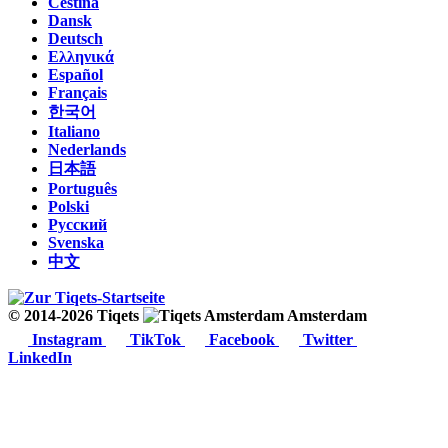
Čeština
Dansk
Deutsch
Ελληνικά
Español
Français
한국어
Italiano
Nederlands
日本語
Português
Polski
Русский
Svenska
中文
© 2014-2026 Tiqets
Amsterdam
Instagram
TikTok
Facebook
Twitter
LinkedIn