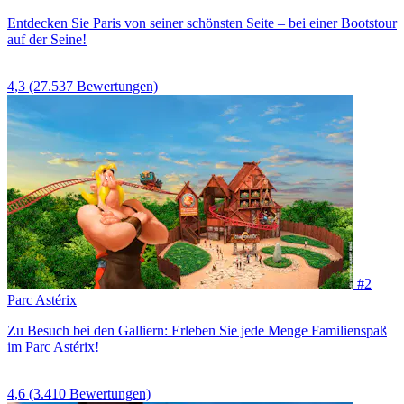
Entdecken Sie Paris von seiner schönsten Seite – bei einer Bootstour
auf der Seine!
4,3
(27.537 Bewertungen)
#2
Parc Astérix
Zu Besuch bei den Galliern: Erleben Sie jede Menge Familienspaß
im Parc Astérix!
4,6
(3.410 Bewertungen)