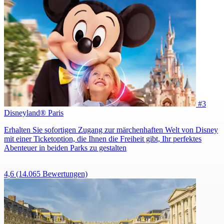
#3
Disneyland® Paris
Erhalten Sie sofortigen Zugang zur märchenhaften Welt von Disney
mit einer Ticketoption, die Ihnen die Freiheit gibt, Ihr perfektes
Abenteuer in beiden Parks zu gestalten
4,6
(14.065 Bewertungen)