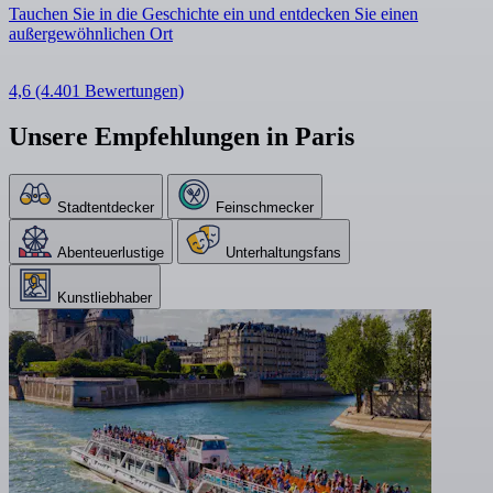
Tauchen Sie in die Geschichte ein und entdecken Sie einen
außergewöhnlichen Ort
4,6
(4.401 Bewertungen)
Unsere Empfehlungen in Paris
Stadtentdecker
Feinschmecker
Abenteuerlustige
Unterhaltungsfans
Kunstliebhaber