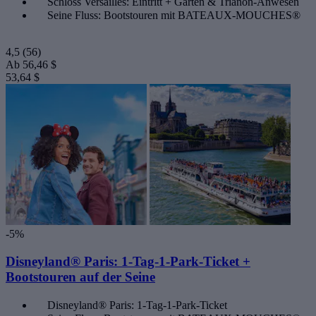
Schloss Versailles: Eintritt + Gärten & Trianon-Anwesen
Seine Fluss: Bootstouren mit BATEAUX-MOUCHES®
4,5
(56)
Ab
56,46 $
53,64 $
-5%
Disneyland® Paris: 1-Tag-1-Park-Ticket +
Bootstouren auf der Seine
Disneyland® Paris: 1-Tag-1-Park-Ticket