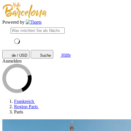
Powered by
Hilfe
de / USD
Suche
Anmelden
Frankreich
Region Paris
Paris