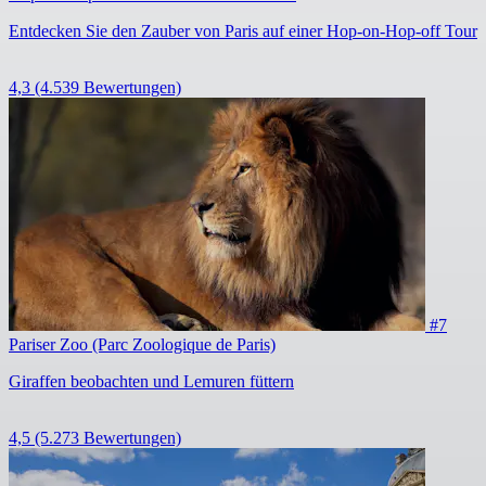
Entdecken Sie den Zauber von Paris auf einer Hop-on-Hop-off Tour
4,3
(4.539 Bewertungen)
#7
Pariser Zoo (Parc Zoologique de Paris)
Giraffen beobachten und Lemuren füttern
4,5
(5.273 Bewertungen)