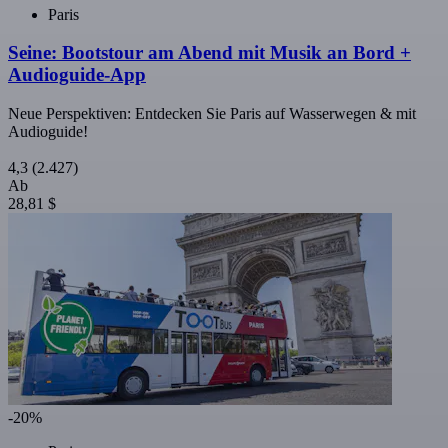
Paris
Seine: Bootstour am Abend mit Musik an Bord +
Audioguide-App
Neue Perspektiven: Entdecken Sie Paris auf Wasserwegen & mit
Audioguide!
4,3
(2.427)
Ab
28,81 $
-20%