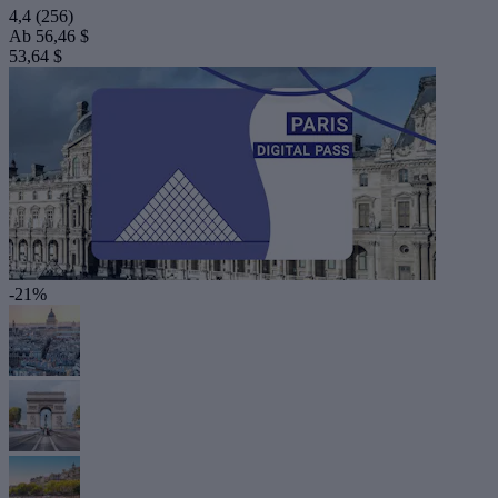
4,4
(256)
Ab
56,46 $
53,64 $
-21%