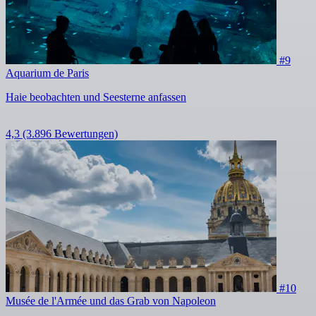
#9
Aquarium de Paris
Haie beobachten und Seesterne anfassen
4,3
(3.896 Bewertungen)
#10
Musée de l'Armée und das Grab von Napoleon