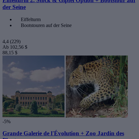
Eiffelturm 2. Stock & Gipfel Option + Bootstour auf
der Seine
Eiffelturm
Bootstouren auf der Seine
4,4
(229)
Ab
102,56 $
88,15 $
-5%
Grande Galerie de l'Évolution + Zoo Jardin des