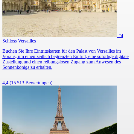
#4
Schloss Versailles
Buchen Sie Ihre Eintrittskarten für den Palast von Versailles im
Voraus, um einen zeitlich begrenzten Eintritt, eine sofortige digitale
Zustellung und einen reibungslosen Zugang zum Anwesen des
Sonnenkönigs zu erhalten.
4,4
(15.513 Bewertungen)