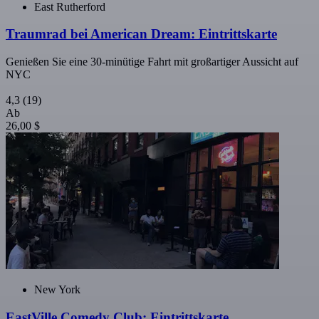
East Rutherford
Traumrad bei American Dream: Eintrittskarte
Genießen Sie eine 30-minütige Fahrt mit großartiger Aussicht auf
NYC
4,3
(19)
Ab
26,00 $
New York
EastVille Comedy Club: Eintrittskarte