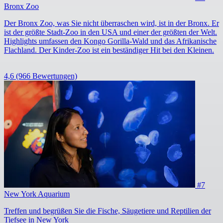
Bronx Zoo
Der Bronx Zoo, was Sie nicht überraschen wird, ist in der Bronx. Er
ist der größte Stadt-Zoo in den USA und einer der größten der Welt.
Highlights umfassen den Kongo Gorilla-Wald und das Afrikanische
Flachland. Der Kinder-Zoo ist ein beständiger Hit bei den Kleinen.
4,6
(966 Bewertungen)
#7
New York Aquarium
Treffen und begrüßen Sie die Fische, Säugetiere und Reptilien der
Tiefsee in New York