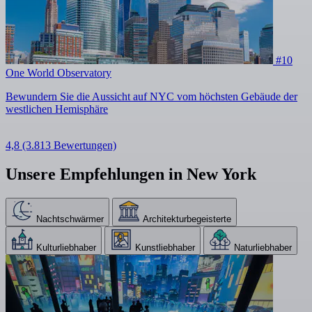
#10
One World Observatory
Bewundern Sie die Aussicht auf NYC vom höchsten Gebäude der
westlichen Hemisphäre
4,8
(3.813 Bewertungen)
Unsere Empfehlungen in New York
Nachtschwärmer
Architekturbegeisterte
Kulturliebhaber
Kunstliebhaber
Naturliebhaber