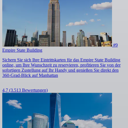
#9
Empire State Building
Sichern Sie sich Ihre Eintrittskarten für das Empire State Building
online, um Ihre Wunschzeit zu reservieren, profitieren Sie von der
sofortigen Zustellung auf Ihr Handy und genießen Sie direkt den
360-Grad-Blick auf Manhattan
4,7
(3.513 Bewertungen)