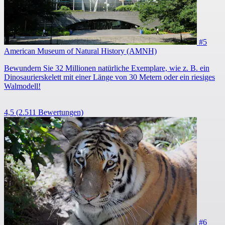
#5
American Museum of Natural History (AMNH)
Bewundern Sie 32 Millionen natürliche Exemplare, wie z. B. ein
Dinosaurierskelett mit einer Länge von 30 Metern oder ein riesiges
Walmodell!
4,5
(2.511 Bewertungen)
#6