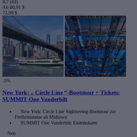
4,7
(43)
Ab
80,91 $
72,99 $
-5%
New York: „ Circle Line “-Bootstour + Tickets:
SUMMIT One Vanderbilt
New York: Circle Line Sightseeing-Bootstour zur
Freiheitsstatue ab Midtown
SUMMIT One Vanderbilt: Eintrittskarte
Neu