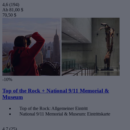
4,6
(194)
Ab
81,00 $
70,50 $
-10%
Top of the Rock + National 9/11 Memorial &
Museum
Top of the Rock: Allgemeiner Eintritt
National 9/11 Memorial & Museum: Eintrittskarte
4,7
(25)