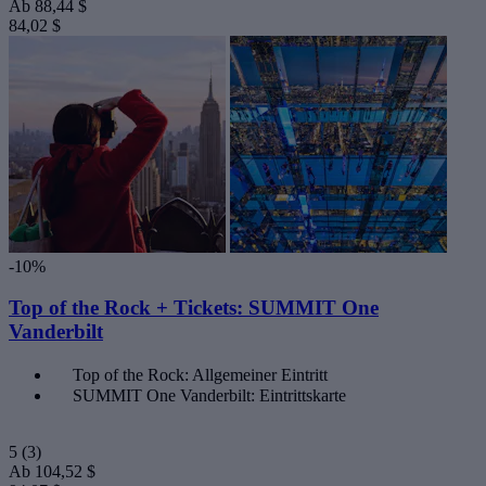
Ab
88,44 $
84,02 $
-10%
Top of the Rock + Tickets: SUMMIT One
Vanderbilt
Top of the Rock: Allgemeiner Eintritt
SUMMIT One Vanderbilt: Eintrittskarte
5
(3)
Ab
104,52 $