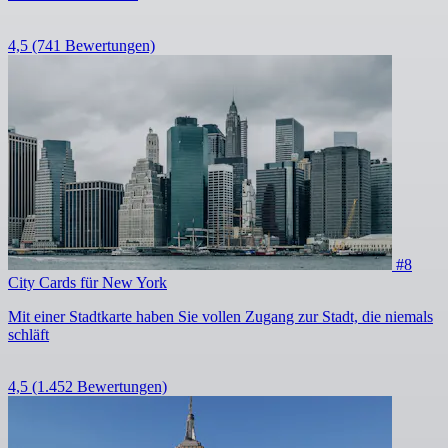
4,5
(741 Bewertungen)
#8
City Cards für New York
Mit einer Stadtkarte haben Sie vollen Zugang zur Stadt, die niemals
schläft
4,5
(1.452 Bewertungen)