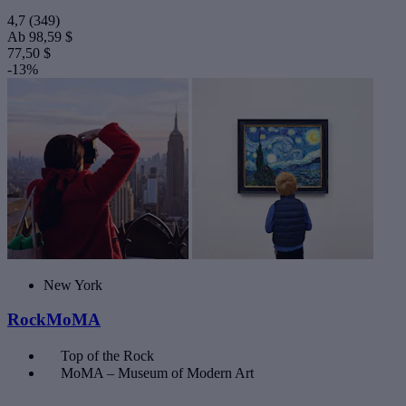
4,7
(349)
Ab
98,59 $
77,50 $
-13%
New York
RockMoMA
Top of the Rock
MoMA – Museum of Modern Art