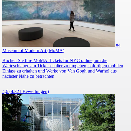
#4
Museum of Modern Art (MoMA)
Buchen Sie Ihre MoMA-Tickets für NYC online, um die
Warteschlange am Ticketschalter zu umgehen, sofortigen mobilen
Einlass zu erhalten und Werke von Van Gogh und Warhol aus
nächster Nähe zu betrachten
4,6
(4.821 Bewertungen)