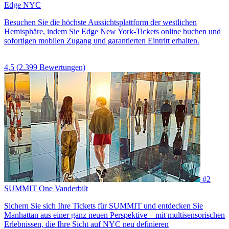
Edge NYC
Besuchen Sie die höchste Aussichtsplattform der westlichen
Hemisphäre, indem Sie Edge New York-Tickets online buchen und
sofortigen mobilen Zugang und garantierten Eintritt erhalten.
4,5
(2.399 Bewertungen)
#2
SUMMIT One Vanderbilt
Sichern Sie sich Ihre Tickets für SUMMIT und entdecken Sie
Manhattan aus einer ganz neuen Perspektive – mit multisensorischen
Erlebnissen, die Ihre Sicht auf NYC neu definieren