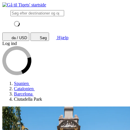
Hjælp
da / USD
Søg
Log ind
Spanien
Catalonien
Barcelona
Ciutadella Park