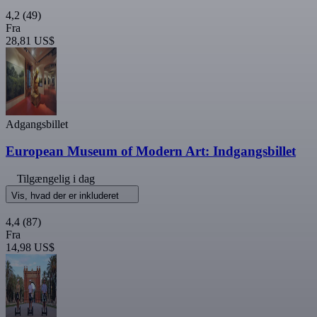
4,2
(49)
Fra
28,81 US$
Adgangsbillet
European Museum of Modern Art: Indgangsbillet
Tilgængelig i dag
Vis, hvad der er inkluderet
4,4
(87)
Fra
14,98 US$