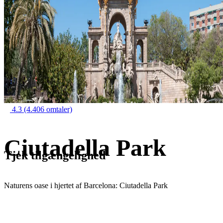
4.3
(4.406 omtaler)
Ciutadella Park
Tjek tilgængelighed
Naturens oase i hjertet af Barcelona: Ciutadella Park