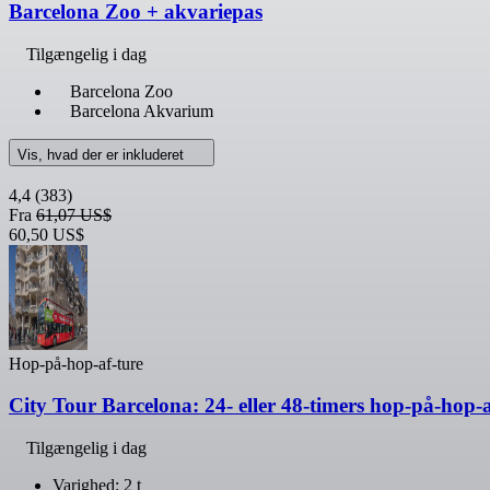
Barcelona Zoo + akvariepas
Tilgængelig i dag
Barcelona Zoo
Barcelona Akvarium
Vis, hvad der er inkluderet
4,4
(383)
Fra
61,07 US$
60,50 US$
Hop-på-hop-af-ture
City Tour Barcelona: 24- eller 48-timers hop-på-hop-
Tilgængelig i dag
Varighed: 2 t