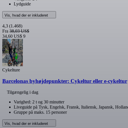
Lydguide
Vis, hvad der er inkluderet
4,3
(1.468)
Fra
38,03 US$
34,60 US$
9
Cykelture
Barcelonas byhøjdepunkter: Cykeltur eller e-cykeltur
Tilgængelig i dag
Varighed: 2 t og 30 minutter
Liveguide på Tysk, Engelsk, Fransk, Italiensk, Japansk, Holla
Gruppe på maks. 15 personer
Vis, hvad der er inkluderet