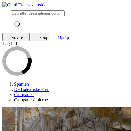
Hjælp
da / USD
Søg
Log ind
Spanien
De Baleariske Øer
Campanet
Campanet-hulerne