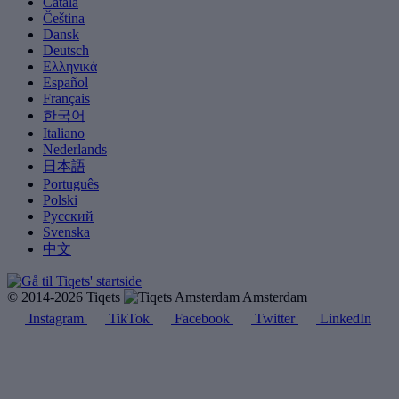
Català
Čeština
Dansk
Deutsch
Ελληνικά
Español
Français
한국어
Italiano
Nederlands
日本語
Português
Polski
Русский
Svenska
中文
© 2014-2026 Tiqets
Amsterdam
Instagram
TikTok
Facebook
Twitter
LinkedIn