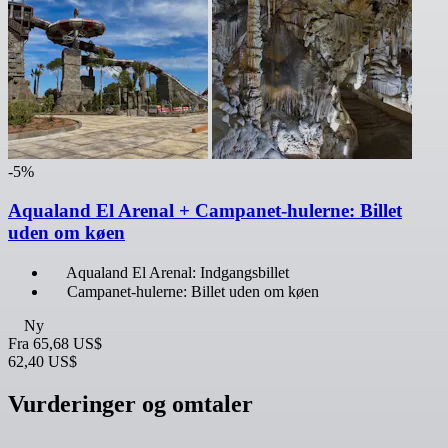
-5%
Aqualand El Arenal + Campanet-hulerne: Billet
uden om køen
Aqualand El Arenal: Indgangsbillet
Campanet-hulerne: Billet uden om køen
Ny
Fra
65,68 US$
62,40 US$
Vurderinger og omtaler