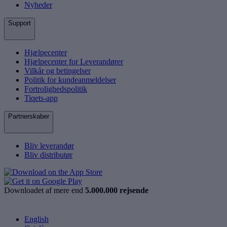
Nyheder
Support
Hjælpecenter
Hjælpecenter for Leverandører
Vilkår og betingelser
Politik for kundeanmeldelser
Fortrolighedspolitik
Tiqets-app
Partnerskaber
Bliv leverandør
Bliv distributør
Downloadet af mere end
5.000.000 rejsende
English