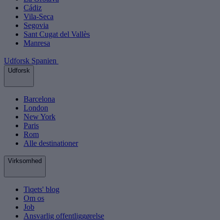
Cádiz
Vila-Seca
Segovia
Sant Cugat del Vallès
Manresa
Udforsk Spanien
Udforsk
Barcelona
London
New York
Paris
Rom
Alle destinationer
Virksomhed
Tiqets' blog
Om os
Job
Ansvarlig offentliggørelse