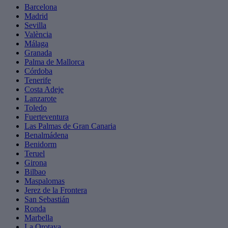
Barcelona
Madrid
Sevilla
València
Málaga
Granada
Palma de Mallorca
Córdoba
Tenerife
Costa Adeje
Lanzarote
Toledo
Fuerteventura
Las Palmas de Gran Canaria
Benalmádena
Benidorm
Teruel
Girona
Bilbao
Maspalomas
Jerez de la Frontera
San Sebastián
Ronda
Marbella
La Orotava