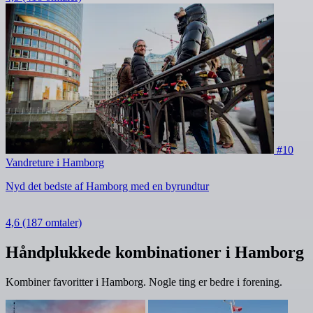
#10
Vandreture i Hamborg
Nyd det bedste af Hamborg med en byrundtur
4,6
(187 omtaler)
Håndplukkede kombinationer i Hamborg
Kombiner favoritter i Hamborg. Nogle ting er bedre i forening.