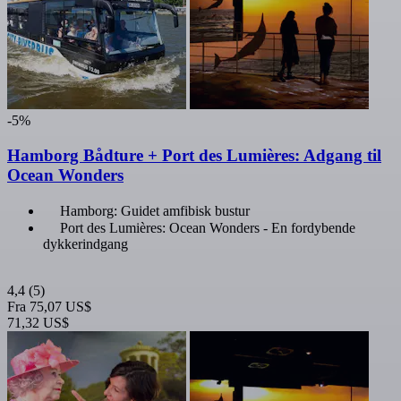
-5%
Hamborg Bådture + Port des Lumières: Adgang til
Ocean Wonders
Hamborg: Guidet amfibisk bustur
Port des Lumières: Ocean Wonders - En fordybende
dykkerindgang
4,4
(5)
Fra
75,07 US$
71,32 US$