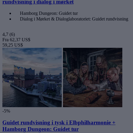
rundvisning i dialog i mørket
Hamborg Dungeon: Guidet tur
Dialog i Mørket & Dialoglaboratoriet: Guidet rundvisning
4,7
(6)
Fra
62,37 US$
59,25 US$
-5%
Guidet rundvisning i tysk i Elbphilharmonie +
Hamborg Dungeon: Guidet tur