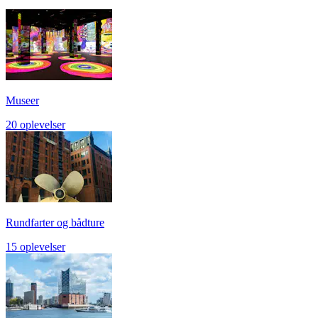
Museer
20 oplevelser
Rundfarter og bådture
15 oplevelser