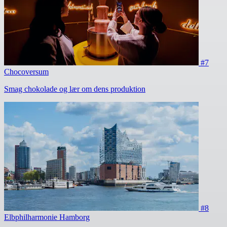
#7
Chocoversum
Smag chokolade og lær om dens produktion
#8
Elbphilharmonie Hamborg