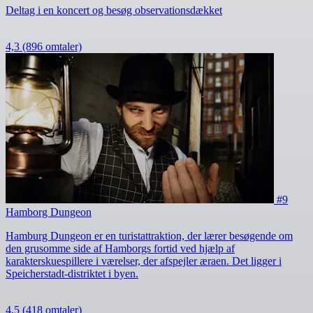
Deltag i en koncert og besøg observationsdækket
4,3
(896 omtaler)
#9
Hamborg Dungeon
Hamburg Dungeon er en turistattraktion, der lærer besøgende om
den grusomme side af Hamborgs fortid ved hjælp af
karakterskuespillere i værelser, der afspejler æraen. Det ligger i
Speicherstadt-distriktet i byen.
4,5
(418 omtaler)