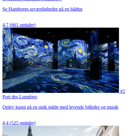
Se Hamborgs seværdigheder på en bådtur
4,7
(661 omtaler)
#2
Port des Lumières
Oplev kunst på en unik måde med levende billeder og musik
4,4
(525 omtaler)