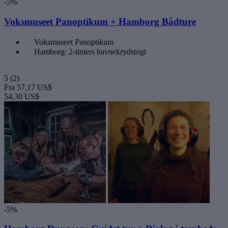
-5%
Voksmuseet Panoptikum + Hamborg Bådture
Voksmuseet Panoptikum
Hamborg: 2-timers havnekrydstogt
5
(2)
Fra
57,17 US$
54,30 US$
-5%