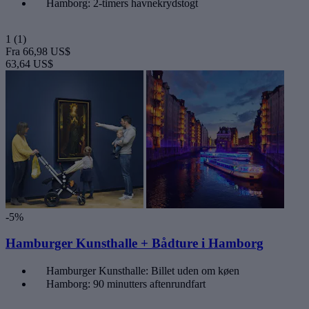
Hamborg: 2-timers havnekrydstogt
1
(1)
Fra
66,98 US$
63,64 US$
-5%
Hamburger Kunsthalle + Bådture i Hamborg
Hamburger Kunsthalle: Billet uden om køen
Hamborg: 90 minutters aftenrundfart