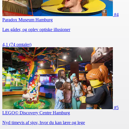
#4
Paradox Museum Hamburg
Løs gåder, og oplev optiske illusioner
4,1
(74 omtaler)
#5
LEGO© Discovery Centre Hamburg
Nyd timevis af sjov, hvor du kan lære og lege