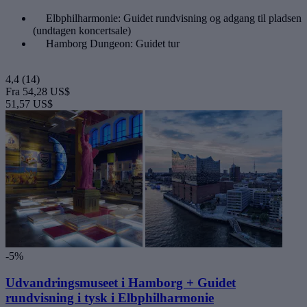
Elbphilharmonie: Guidet rundvisning og adgang til pladsen
(undtagen koncertsale)
Hamborg Dungeon: Guidet tur
4,4
(14)
Fra
54,28 US$
51,57 US$
-5%
Udvandringsmuseet i Hamborg + Guidet
rundvisning i tysk i Elbphilharmonie