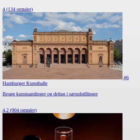
4
(134 omtaler)
#6
Hamburger Kunsthalle
Besøg kunstsamlinger og deltag i særudstillinger
4,2
(904 omtaler)