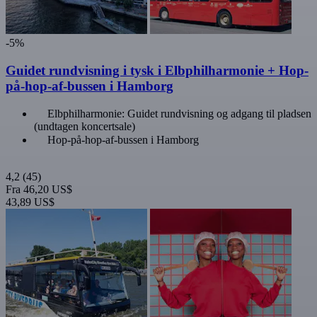
-5%
Guidet rundvisning i tysk i Elbphilharmonie + Hop-
på-hop-af-bussen i Hamborg
Elbphilharmonie: Guidet rundvisning og adgang til pladsen
(undtagen koncertsale)
Hop-på-hop-af-bussen i Hamborg
4,2
(45)
Fra
46,20 US$
43,89 US$