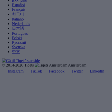
Ελληνικά
Español
Français
한국어
Italiano
Nederlands
日本語
Português
Polski
Русский
Svenska
中文
© 2014-2026 Tiqets
Amsterdam
Instagram
TikTok
Facebook
Twitter
LinkedIn