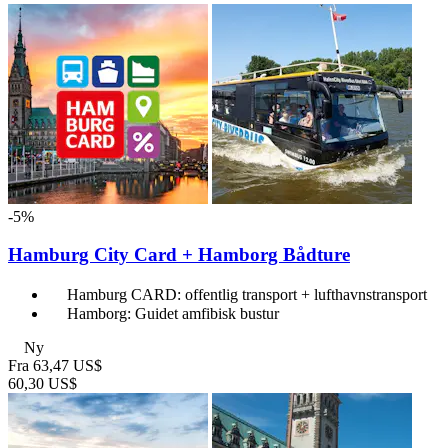
-5%
Hamburg City Card + Hamborg Bådture
Hamburg CARD: offentlig transport + lufthavnstransport
Hamborg: Guidet amfibisk bustur
Ny
Fra
63,47 US$
60,30 US$