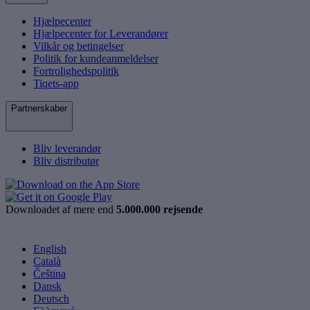
Hjælpecenter
Hjælpecenter for Leverandører
Vilkår og betingelser
Politik for kundeanmeldelser
Fortrolighedspolitik
Tiqets-app
Partnerskaber
Bliv leverandør
Bliv distributør
Downloadet af mere end
5.000.000 rejsende
English
Català
Čeština
Dansk
Deutsch