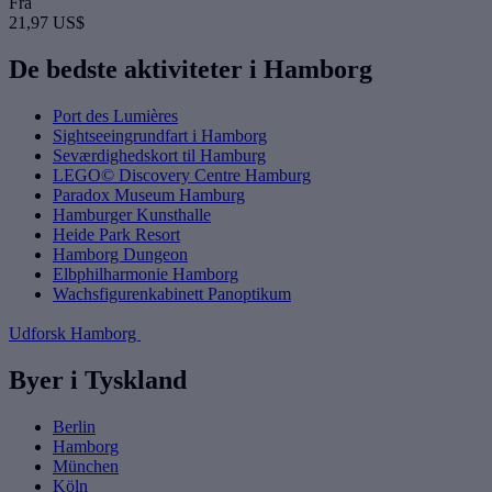
Fra
21,97 US$
De bedste aktiviteter i Hamborg
Port des Lumières
Sightseeingrundfart i Hamborg
Seværdighedskort til Hamburg
LEGO© Discovery Centre Hamburg
Paradox Museum Hamburg
Hamburger Kunsthalle
Heide Park Resort
Hamborg Dungeon
Elbphilharmonie Hamborg
Wachsfigurenkabinett Panoptikum
Udforsk Hamborg
Byer i Tyskland
Berlin
Hamborg
München
Köln