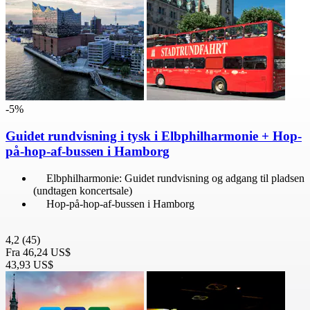
-5%
Guidet rundvisning i tysk i Elbphilharmonie + Hop-
på-hop-af-bussen i Hamborg
Elbphilharmonie: Guidet rundvisning og adgang til pladsen
(undtagen koncertsale)
Hop-på-hop-af-bussen i Hamborg
4,2
(45)
Fra
46,24 US$
43,93 US$