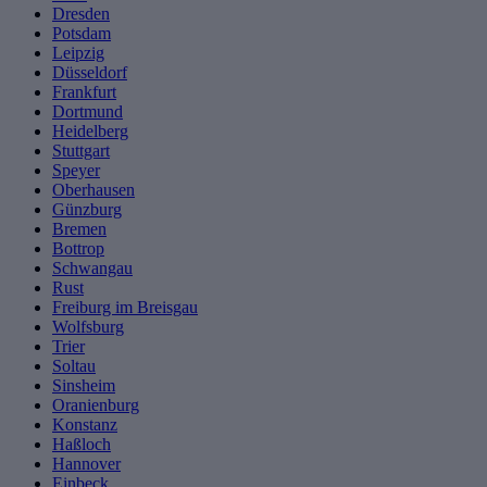
Dresden
Potsdam
Leipzig
Düsseldorf
Frankfurt
Dortmund
Heidelberg
Stuttgart
Speyer
Oberhausen
Günzburg
Bremen
Bottrop
Schwangau
Rust
Freiburg im Breisgau
Wolfsburg
Trier
Soltau
Sinsheim
Oranienburg
Konstanz
Haßloch
Hannover
Einbeck