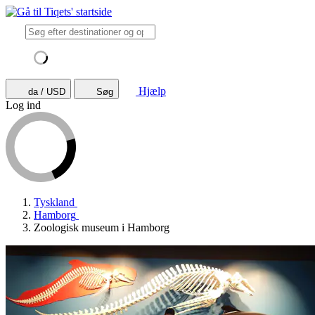
Hjælp
da / USD
Søg
Log ind
Tyskland
Hamborg
Zoologisk museum i Hamborg