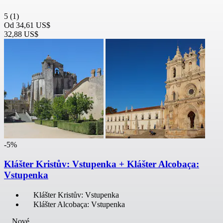
5
(1)
Od
34,61 US$
32,88 US$
-5%
Klášter Kristův: Vstupenka + Klášter Alcobaça:
Vstupenka
Klášter Kristův: Vstupenka
Klášter Alcobaça: Vstupenka
Nové