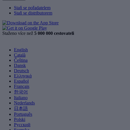
Staň se pořadatelem
Staň se distributorem
Staženo více než
5 000 000 cestovateli
English
Català
Čeština
Dansk
Deutsch
Ελληνικά
Español
Français
한국어
Italiano
Nederlands
日本語
Português
Polski
Русский
Svenska