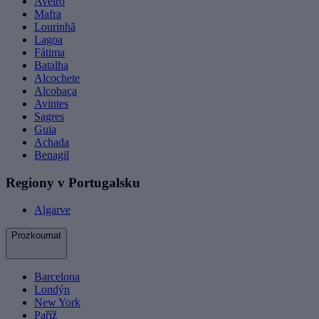
Aveiro
Mafra
Lourinhã
Lagoa
Fátima
Batalha
Alcochete
Alcobaça
Avintes
Sagres
Guia
Achada
Benagil
Regiony v Portugalsku
Algarve
Prozkoumat
Barcelona
Londýn
New York
Paříž