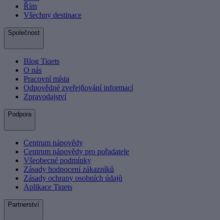
Řím
Všechny destinace
Společnost
Blog Tiqets
O nás
Pracovní místa
Odpovědné zveřejňování informací
Zpravodajství
Podpora
Centrum nápovědy
Centrum nápovědy pro pořadatele
Všeobecné podmínky
Zásady hodnocení zákazníků
Zásady ochrany osobních údajů
Aplikace Tiqets
Partnerství