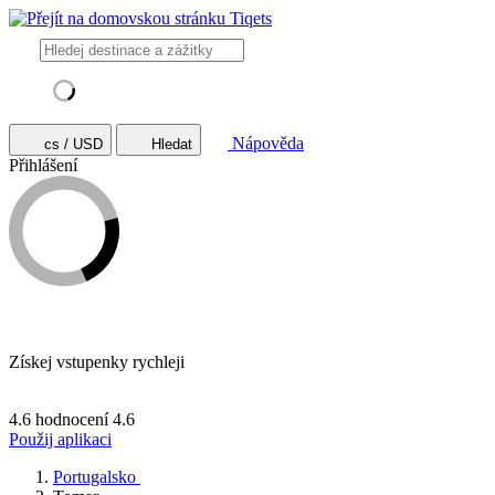
Nápověda
cs / USD
Hledat
Přihlášení
Získej vstupenky rychleji
4.6 hodnocení
4.6
Použij aplikaci
Portugalsko