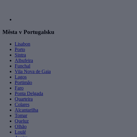
Města v Portugalsku
Lisabon
Porto
Sintra
Albufeira
Funchal
Vila Nova de Gaia
Lagos
Portimão
Faro
Ponta Delgada
Quarteira
Colares
Alcantarilha
Tomar
Queluz
Olhão
Loulé