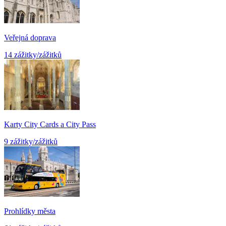
Veřejná doprava
14 zážitky/zážitků
Karty City Cards a City Pass
9 zážitky/zážitků
Prohlídky města