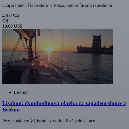
Užij si tradiční fado show v Baixa, kulturním srdci Lisabonu
4,6
(194)
Od
19,60 US$
Lisabon
Lisabon: dvouhodinová plavba za západem slunce z
Belému
Poznej nádherný Lisabon z vody při západu slunce