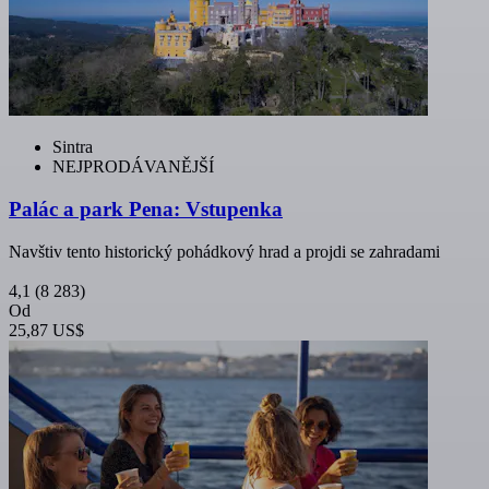
Sintra
NEJPRODÁVANĚJŠÍ
Palác a park Pena: Vstupenka
Navštiv tento historický pohádkový hrad a projdi se zahradami
4,1
(8 283)
Od
25,87 US$