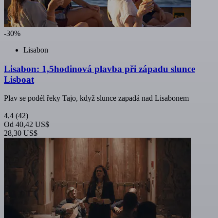
-30%
Lisabon
Lisabon: 1,5hodinová plavba při západu slunce
Lisboat
Plav se podél řeky Tajo, když slunce zapadá nad Lisabonem
4,4
(42)
Od
40,42 US$
28,30 US$