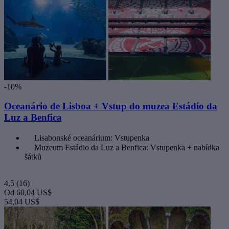
-10%
Oceanário de Lisboa + Vstup do muzea Estádio da
Luz a Benfica
Lisabonské oceanárium: Vstupenka
Muzeum Estádio da Luz a Benfica: Vstupenka + nabídka
šátků
4,5
(16)
Od
60,04 US$
54,04 US$