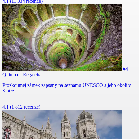
4,1
(11 334 recenze)
#4
Quinta da Regaleira
Prozkoumej zámek zapsaný na seznamu UNESCO a jeho okolí v
Sintře
4,1
(1 812 recenze)