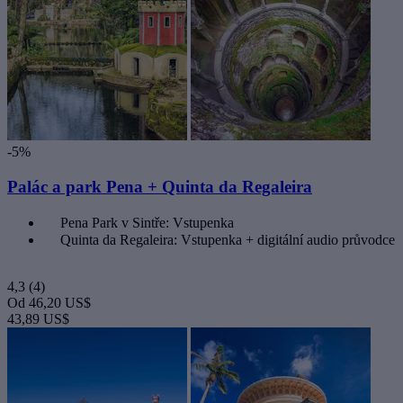
-5%
Palác a park Pena + Quinta da Regaleira
Pena Park v Sintře: Vstupenka
Quinta da Regaleira: Vstupenka + digitální audio průvodce
4,3
(4)
Od
46,20 US$
43,89 US$