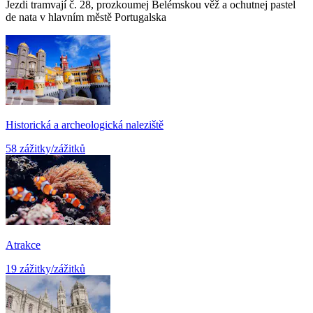
Jezdi tramvají č. 28, prozkoumej Belémskou věž a ochutnej pastel
de nata v hlavním městě Portugalska
Historická a archeologická naleziště
58 zážitky/zážitků
Atrakce
19 zážitky/zážitků