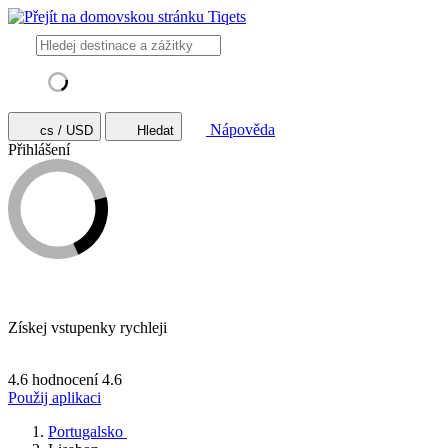
Nápověda
cs / USD
Hledat
Přihlášení
Získej vstupenky rychleji
4.6 hodnocení
4.6
Použij aplikaci
Portugalsko