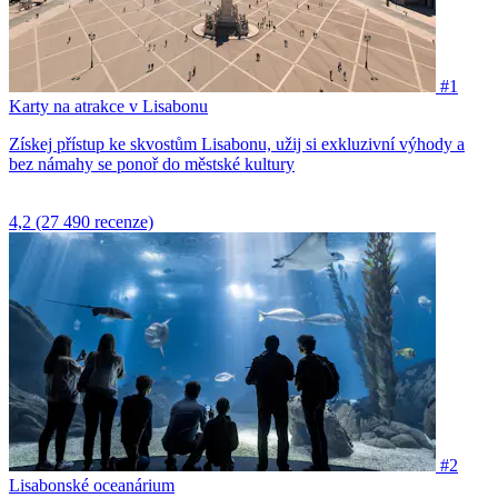
#1
Karty na atrakce v Lisabonu
Získej přístup ke skvostům Lisabonu, užij si exkluzivní výhody a
bez námahy se ponoř do městské kultury
4,2
(27 490 recenze)
#2
Lisabonské oceanárium