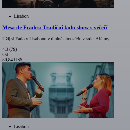
Lisabon
Mesa de Frades: Tradiční fado show s večeří
Užij si Fado v Lisabonu v útulné atmosféře v srdci Alfamy
4,3
(79)
Od
80,84 US$
Lisabon