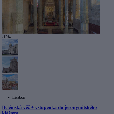
-12%
Lisabon
Belémská věž + vstupenka do jeronymitského
kláštera