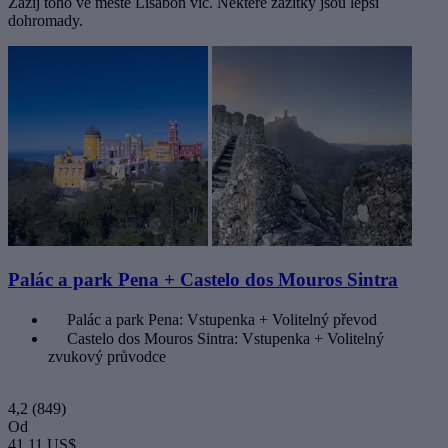
Zažij toho ve městě Lisabon víc. Některé zážitky jsou lepší
dohromady.
Palác a park Pena + Castelo dos Mouros Sintra
Palác a park Pena: Vstupenka + Volitelný převod
Castelo dos Mouros Sintra: Vstupenka + Volitelný
zvukový průvodce
4,2
(849)
Od
41,11 US$