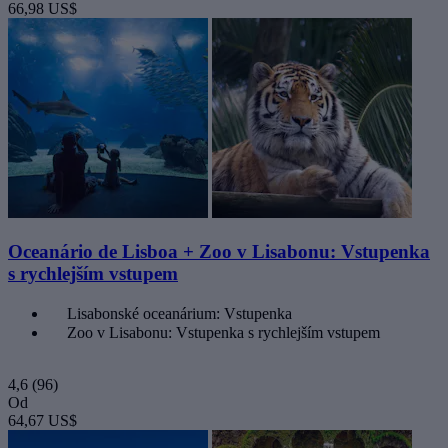
66,98 US$
Oceanário de Lisboa + Zoo v Lisabonu: Vstupenka
s rychlejším vstupem
Lisabonské oceanárium: Vstupenka
Zoo v Lisabonu: Vstupenka s rychlejším vstupem
4,6
(96)
Od
64,67 US$