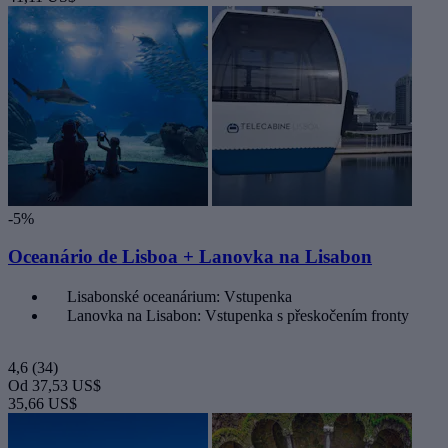
-5%
Oceanário de Lisboa + Lanovka na Lisabon
Lisabonské oceanárium: Vstupenka
Lanovka na Lisabon: Vstupenka s přeskočením fronty
4,6
(34)
Od
37,53 US$
35,66 US$