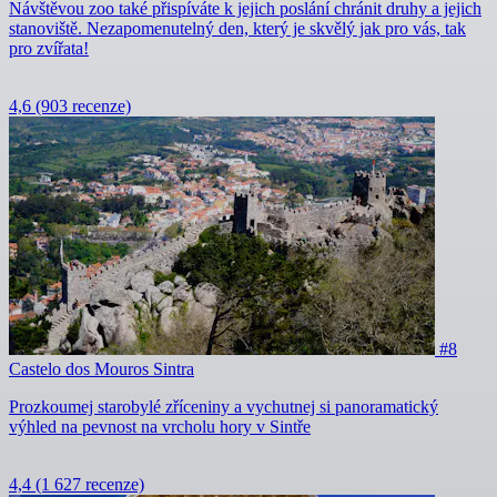
Návštěvou zoo také přispíváte k jejich poslání chránit druhy a jejich
stanoviště. Nezapomenutelný den, který je skvělý jak pro vás, tak
pro zvířata!
4,6
(903 recenze)
#8
Castelo dos Mouros Sintra
Prozkoumej starobylé zříceniny a vychutnej si panoramatický
výhled na pevnost na vrcholu hory v Sintře
4,4
(1 627 recenze)