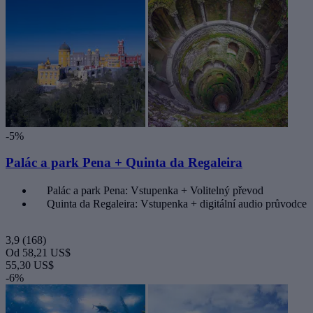
-5%
Palác a park Pena + Quinta da Regaleira
Palác a park Pena: Vstupenka + Volitelný převod
Quinta da Regaleira: Vstupenka + digitální audio průvodce
3,9
(168)
Od
58,21 US$
55,30 US$
-6%