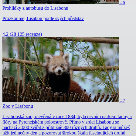
#6
Prohlídky z autobusu do Lisabonu
Prozkoumej Lisabon podle svých představ
4,2
(28 125 recenze)
#7
Zoo v Lisabonu
Lisabonská zoo, otevřená v roce 1884, byla prvním parkem fauny a
flóry na Pyrenejském poloostrově. Přímo v srdci Lisabonu se
nachází 2 000 zvířat z přibližně 300 různých druhů. Tady si můžeš
užít jedinečný den a pozorovat širokou škálu fascinujících druhů.