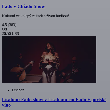
Fado v Chiado Show
Kulturní velkolepý zážitek s živou hudbou!
4,5
(383)
Od
26,56 US$
Lisabon
Lisabon: Fado show v Lisabonu em Fado + portské
víno