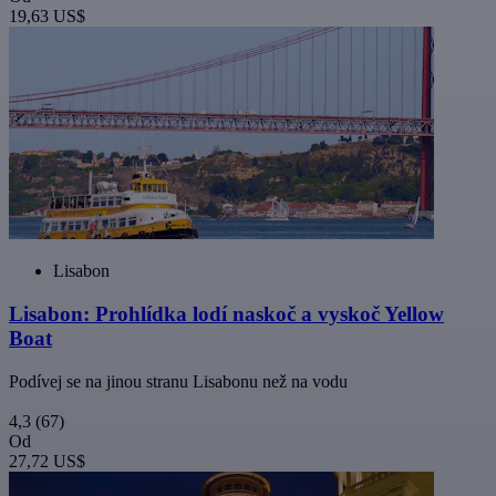
19,63 US$
Lisabon
Lisabon: Prohlídka lodí naskoč a vyskoč Yellow
Boat
Podívej se na jinou stranu Lisabonu než na vodu
4,3
(67)
Od
27,72 US$