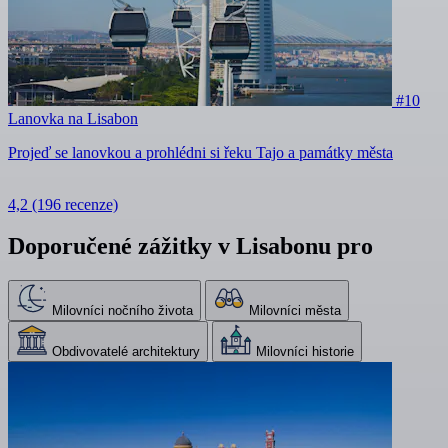
#10
Lanovka na Lisabon
Projeď se lanovkou a prohlédni si řeku Tajo a památky města
4,2
(196 recenze)
Doporučené zážitky v Lisabonu pro
Milovníci nočního života
Milovníci města
Obdivovatelé architektury
Milovníci historie