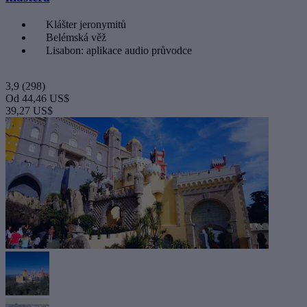
Klášter jeronymitů
Belémská věž
Lisabon: aplikace audio průvodce
3,9
(298)
Od
44,46 US$
39,27 US$