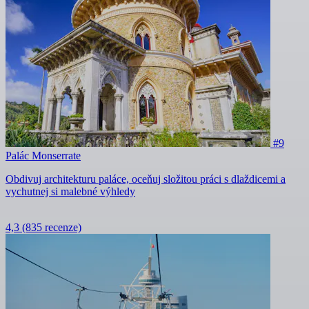
#9
Palác Monserrate
Obdivuj architekturu paláce, oceňuj složitou práci s dlaždicemi a
vychutnej si malebné výhledy
4,3
(835 recenze)