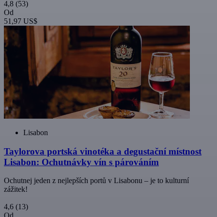
4,8
(53)
Od
51,97 US$
Lisabon
Taylorova portská vinotéka a degustační místnost
Lisabon: Ochutnávky vín s párováním
Ochutnej jeden z nejlepších portů v Lisabonu – je to kulturní
zážitek!
4,6
(13)
Od