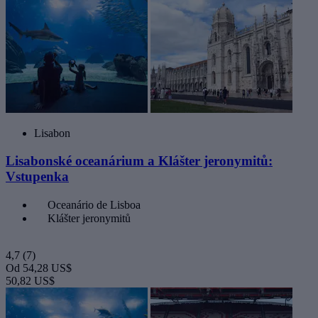
Lisabon
Lisabonské oceanárium a Klášter jeronymitů:
Vstupenka
Oceanário de Lisboa
Klášter jeronymitů
4,7
(7)
Od
54,28 US$
50,82 US$