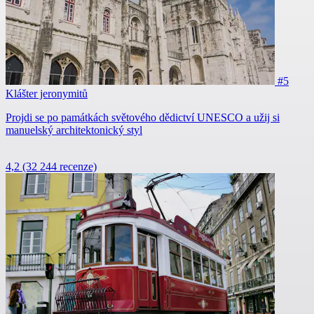
#5
Klášter jeronymitů
Projdi se po památkách světového dědictví UNESCO a užij si
manuelský architektonický styl
4,2
(32 244 recenze)