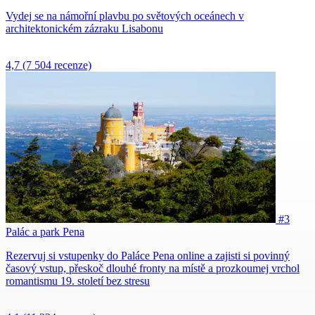
Vydej se na námořní plavbu po světových oceánech v
architektonickém zázraku Lisabonu
4,7
(7 504 recenze)
#3
Palác a park Pena
Rezervuj si vstupenky do Paláce Pena online a zajisti si povinný
časový vstup, přeskoč dlouhé fronty na místě a prozkoumej vrchol
romantismu 19. století bez stresu