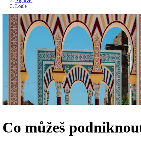
Algarve
Loulé
Co můžeš podniknout