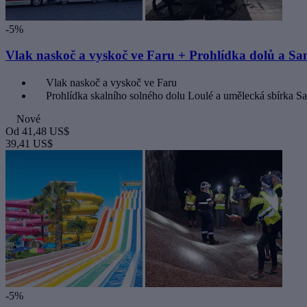
-5%
Vlak naskoč a vyskoč ve Faru + Prohlídka dolů a Sa
Vlak naskoč a vyskoč ve Faru
Prohlídka skalního solného dolu Loulé a umělecká sbírka S
Nové
Od
41,48 US$
39,41 US$
-5%