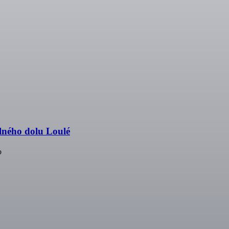
lného dolu Loulé
o