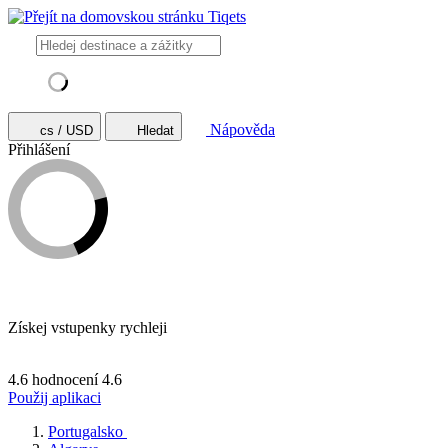
Nápověda
cs / USD
Hledat
Přihlášení
Získej vstupenky rychleji
4.6 hodnocení
4.6
Použij aplikaci
Portugalsko