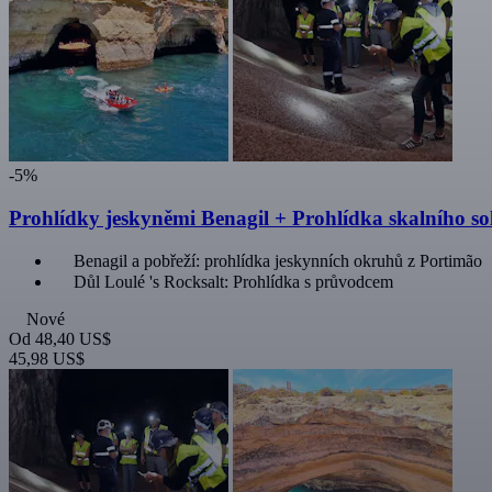
-5%
Prohlídky jeskyněmi Benagil + Prohlídka skalního so
Benagil a pobřeží: prohlídka jeskynních okruhů z Portimão
Důl Loulé 's Rocksalt: Prohlídka s průvodcem
Nové
Od
48,40 US$
45,98 US$