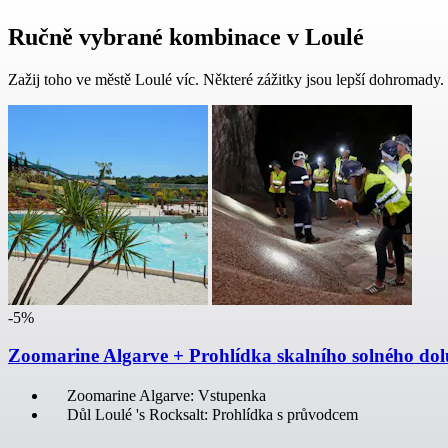
Ručně vybrané kombinace v Loulé
Zažij toho ve městě Loulé víc. Některé zážitky jsou lepší dohromady.
-5%
Zoomarine Algarve + Prohlídka skalního solného dol
Zoomarine Algarve: Vstupenka
Důl Loulé 's Rocksalt: Prohlídka s průvodcem