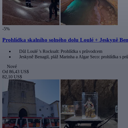
-5%
Prohlídka skalního solného dolu Loulé + Jeskyně Ben
Důl Loulé 's Rocksalt: Prohlídka s průvodcem
Jeskyně Benagil, pláž Marinha a Algar Seco: prohlídka s p
Nové
Od
86,43 US$
82,10 US$