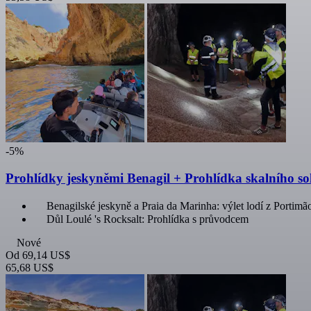
-5%
Prohlídky jeskyněmi Benagil + Prohlídka skalního so
Benagilské jeskyně a Praia da Marinha: výlet lodí z Portimã
Důl Loulé 's Rocksalt: Prohlídka s průvodcem
Nové
Od
69,14 US$
65,68 US$