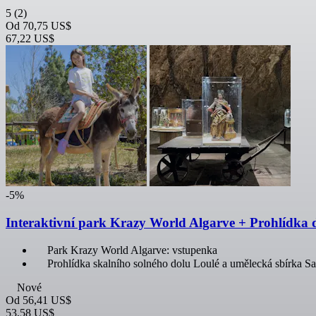
5
(2)
Od
70,75 US$
67,22 US$
-5%
Interaktivní park Krazy World Algarve + Prohlídka 
Park Krazy World Algarve: vstupenka
Prohlídka skalního solného dolu Loulé a umělecká sbírka S
Nové
Od
56,41 US$
53,58 US$