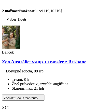
2 možnosti/možností
• od
119,10 US$
Výběr Tiqets
Balíček
Zoo Austrálie: vstup + transfer z Brisbane
Dostupné
sobota, 08 srp
Trvání: 8 h
Živý průvodce v jazycích: angličtina
Skupina max. 21 lidí
Zobrazit, co je zahrnuto
5
(7)