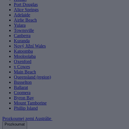
Port Douglas
Alice Springs
Adelaide
Airlie Beach
Yulara
Townsville
Canberra
Kuranda
Nový Jižní Wales
Katoomba
Mooloolaba
Oxenford
v Cowes
Main Beach
Queensland (region)
Busselton
Ballarat
Coomera
Byron Bay
Mount Tamborine
Phillip Island
Prozkoumej zemi Austrálie
Prozkoumat