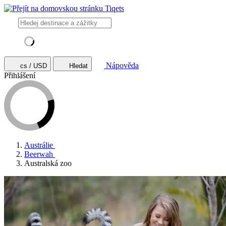
Nápověda
cs / USD
Hledat
Přihlášení
Austrálie
Beerwah
Australská zoo