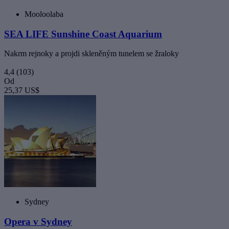
Mooloolaba
SEA LIFE Sunshine Coast Aquarium
Nakrm rejnoky a projdi skleněným tunelem se žraloky
4,4
(103)
Od
25,37 US$
Sydney
Opera v Sydney