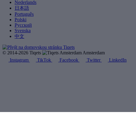
Nederlands
日本語
Português
Polski
Русский
Svenska
中文
© 2014-2026 Tiqets
Amsterdam
Instagram
TikTok
Facebook
Twitter
LinkedIn