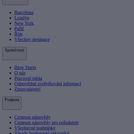
Barcelona
Londýn
New York
Paříž
Řím
Všechny destinace
Společnost
Blog Tiqets
O nás
Pracovní místa
Odpovědné zveřejňování informací
Zpravodajství
Podpora
Centrum nápovědy
Centrum nápovědy pro pořadatele
Všeobecné podmínky
Zásady hodnocení zákazníků