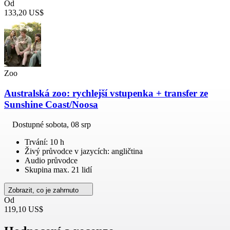
Od
133,20 US$
Zoo
Australská zoo: rychlejší vstupenka + transfer ze
Sunshine Coast/Noosa
Dostupné
sobota, 08 srp
Trvání: 10 h
Živý průvodce v jazycích: angličtina
Audio průvodce
Skupina max. 21 lidí
Zobrazit, co je zahrnuto
Od
119,10 US$