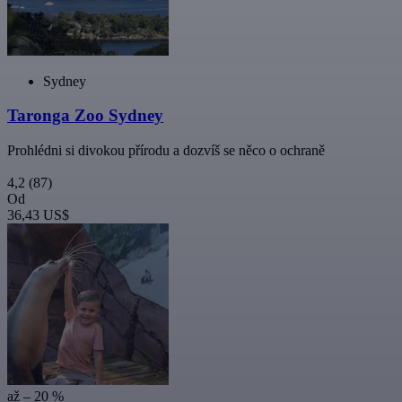
Sydney
Taronga Zoo Sydney
Prohlédni si divokou přírodu a dozvíš se něco o ochraně
4,2
(87)
Od
36,43 US$
až – 20 %