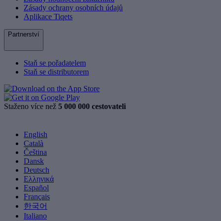
Zásady ochrany osobních údajů
Aplikace Tiqets
Partnerství
Staň se pořadatelem
Staň se distributorem
Staženo více než
5 000 000 cestovateli
English
Català
Čeština
Dansk
Deutsch
Ελληνικά
Español
Français
한국어
Italiano