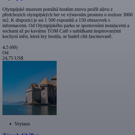
Olympijské muzeum pomáhá hostům znovu prožít slávu z
předchozích olympijských her ve výstavním prostoru o rozloze 3000
m2. K dispozici je asi 1 500 exponátů a 150 obrazovek s
informacemi. Od Olympijského parku se sportovními instalacemi a
sochami až po kavárnu TOM Café s nabídkami inspirovanými
kuchyní měst, která hry hostila, se budeš cítit fascinovaně.
4,5
(60)
Od
24,75 US$
Veytaux