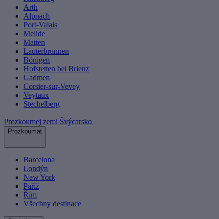
Arth
Alpnach
Port-Valais
Melide
Matten
Lauterbrunnen
Bönigen
Hofstetten bei Brienz
Gadmen
Corsier-sur-Vevey
Veytaux
Stechelberg
Prozkoumej zemi Švýcarsko
Prozkoumat
Barcelona
Londýn
New York
Paříž
Řím
Všechny destinace