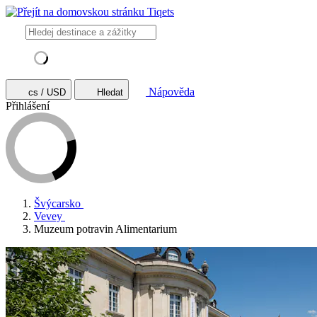
Nápověda
cs / USD
Hledat
Přihlášení
Švýcarsko
Vevey
Muzeum potravin Alimentarium