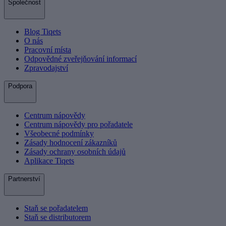
Společnost
Blog Tiqets
O nás
Pracovní místa
Odpovědné zveřejňování informací
Zpravodajství
Podpora
Centrum nápovědy
Centrum nápovědy pro pořadatele
Všeobecné podmínky
Zásady hodnocení zákazníků
Zásady ochrany osobních údajů
Aplikace Tiqets
Partnerství
Staň se pořadatelem
Staň se distributorem