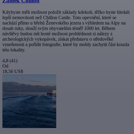
Zámek Chillon
Kdybyste měli možnost položit základy kdekoli, těžko byste hledali
lepší nemovitosti než Chillon Castle. Toto opevnění, které se
nachází přímo u břehů Ženevského jezera s výhledem na Alpy na
dosah ruky, slouží svým obyvatelům téměř 1000 let. Během
návštěvy budou mít hosté možnost prohlédnout si nálezy z
archeologických vykopávek, získat představu o středověké
vznešenosti a pořídit fotografie, které by mohly zachytit část kouzla
této lokality.
4,8
(41)
Od
18,56 US$