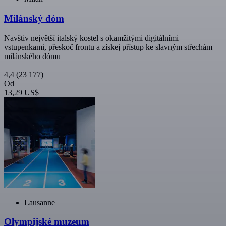
Milánský dóm
Navštiv největší italský kostel s okamžitými digitálními
vstupenkami, přeskoč frontu a získej přístup ke slavným střechám
milánského dómu
4,4
(23 177)
Od
13,29 US$
Lausanne
Olympijské muzeum