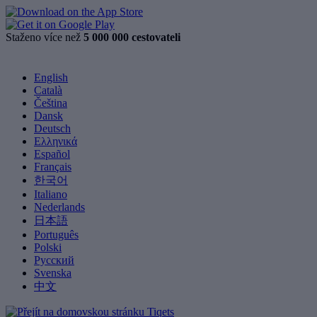
Staženo více než
5 000 000 cestovateli
English
Català
Čeština
Dansk
Deutsch
Ελληνικά
Español
Français
한국어
Italiano
Nederlands
日本語
Português
Polski
Русский
Svenska
中文