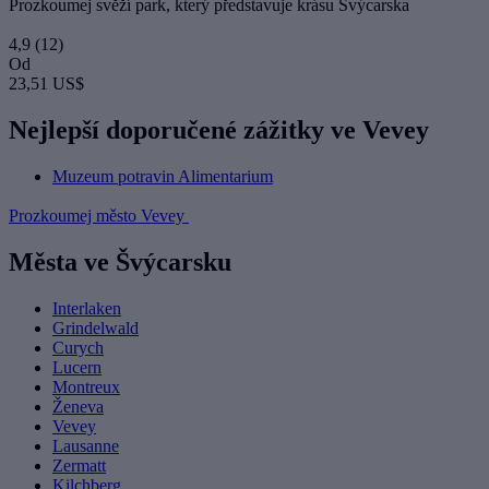
Prozkoumej svěží park, který představuje krásu Švýcarska
4,9
(12)
Od
23,51 US$
Nejlepší doporučené zážitky ve Vevey
Muzeum potravin Alimentarium
Prozkoumej město Vevey
Města ve Švýcarsku
Interlaken
Grindelwald
Curych
Lucern
Montreux
Ženeva
Vevey
Lausanne
Zermatt
Kilchberg