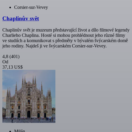
Corsier-sur-Vevey
Chaplinův svět
Chaplinův svět je muzeum představující život a dílo filmové legendy
Charlieho Chaplina. Hosté si mohou prohlédnout jeho různé filmy
ve studiích a komunikovat s předměty v bývalém švýcarském domě
jeho rodiny. Najdeš ji ve švýcarském Corsier-sur-Vevey.
4,8
(401)
Od
37,13 US$
Milán