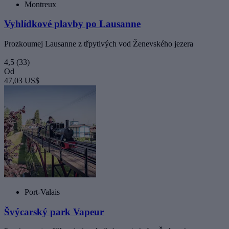
Montreux
Vyhlídkové plavby po Lausanne
Prozkoumej Lausanne z třpytivých vod Ženevského jezera
4,5
(33)
Od
47,03 US$
Port-Valais
Švýcarský park Vapeur