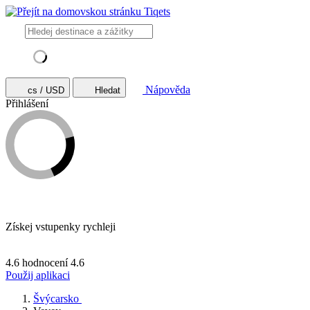
Nápověda
cs / USD
Hledat
Přihlášení
Získej vstupenky rychleji
4.6 hodnocení
4.6
Použij aplikaci
Švýcarsko