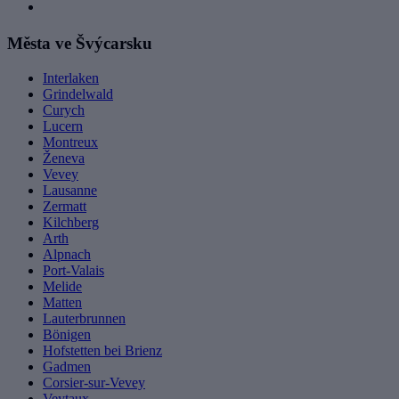
Města ve Švýcarsku
Interlaken
Grindelwald
Curych
Lucern
Montreux
Ženeva
Vevey
Lausanne
Zermatt
Kilchberg
Arth
Alpnach
Port-Valais
Melide
Matten
Lauterbrunnen
Bönigen
Hofstetten bei Brienz
Gadmen
Corsier-sur-Vevey
Veytaux