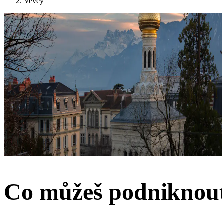
Vevey
Co můžeš podniknout