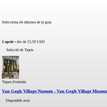
Selecciona els idiomes de la guia
1 opció
• des de
15,59 USD
Selecció de Tiqets
Tiquet d'entrada
Van Gogh Village Nuenen - Van Gogh Village Muse
Disponible avui