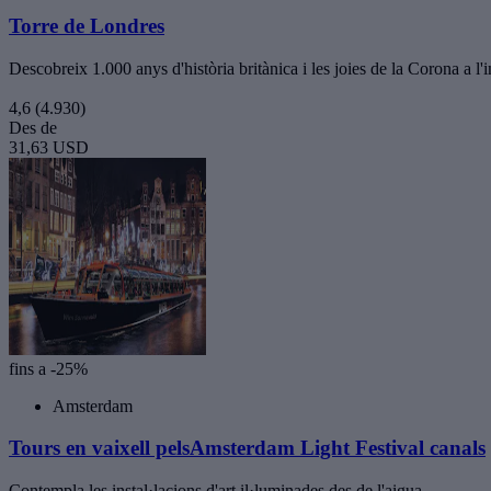
Torre de Londres
Descobreix 1.000 anys d'història britànica i les joies de la Corona a l'
4,6
(4.930)
Des de
31,63 USD
fins a -25%
Amsterdam
Tours en vaixell pelsAmsterdam Light Festival canals
Contempla les instal·lacions d'art il·luminades des de l'aigua