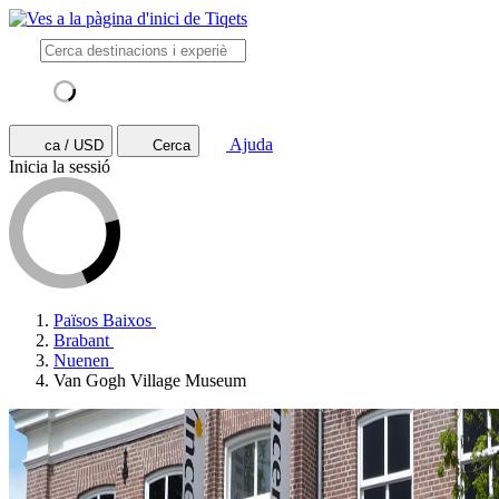
Ajuda
ca / USD
Cerca
Inicia la sessió
Països Baixos
Brabant
Nuenen
Van Gogh Village Museum