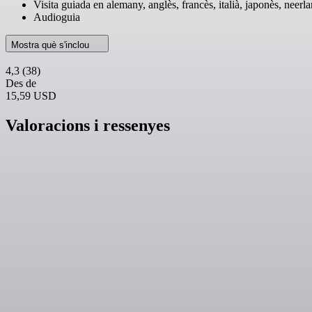
Visita guiada en alemany, anglès, francès, italià, japonès, neerl
Audioguia
Mostra què s'inclou
4,3
(38)
Des de
15,59 USD
Valoracions i ressenyes