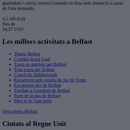
gladiadors i carros; reserva l'entrada en línia amb antelació a causa
de l'alta demanda
4,1
(49.414)
Des de
34,57 USD
Les millors activitats a Belfast
Titanic Belfast
Crumlin Road Gaol
Tours en autobús per Belfast
Tour a peu per Belfast
Castell de Hillsborough
Recorregut pels estudis de Joc de Trons
Excursions des de Belfast
Trasllats a l'aeroport de Belfast
Paret de la pau de Belfast
Mercat de Sant Jordi
Descobreix Belfast
Ciutats al Regne Unit