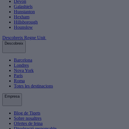
Devon
Galashiels
Hunstanton
Hexham
Hillsborough
Hounslow
Descobreix Regne Unit
Descobreix
Barcelona
Londres
Nova York
París
Roma
Totes les destinacions
Empresa
Blog de Tiqets
Sobre nosaltres
Ofertes de feina
Divulgació responsable