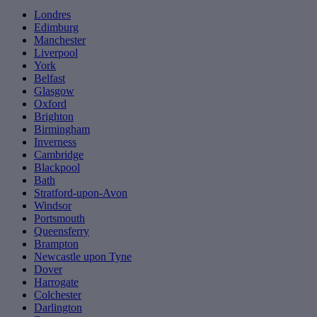
Londres
Edimburg
Manchester
Liverpool
York
Belfast
Glasgow
Oxford
Brighton
Birmingham
Inverness
Cambridge
Blackpool
Bath
Stratford-upon-Avon
Windsor
Portsmouth
Queensferry
Brampton
Newcastle upon Tyne
Dover
Harrogate
Colchester
Darlington