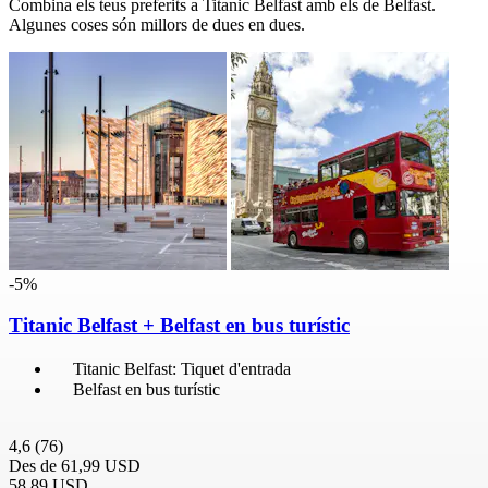
Combina els teus preferits a Titanic Belfast amb els de Belfast.
Algunes coses són millors de dues en dues.
-5%
Titanic Belfast + Belfast en bus turístic
Titanic Belfast: Tiquet d'entrada
Belfast en bus turístic
4,6
(76)
Des de
61,99 USD
58,89 USD