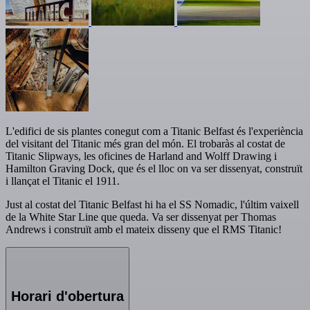
L'edifici de sis plantes conegut com a Titanic Belfast és l'experiència
del visitant del Titanic més gran del món. El trobaràs al costat de
Titanic Slipways, les oficines de Harland and Wolff Drawing i
Hamilton Graving Dock, que és el lloc on va ser dissenyat, construït
i llançat el Titanic el 1911.
Just al costat del Titanic Belfast hi ha el SS Nomadic, l'últim vaixell
de la White Star Line que queda. Va ser dissenyat per Thomas
Andrews i construït amb el mateix disseny que el RMS Titanic!
Horari d'obertura