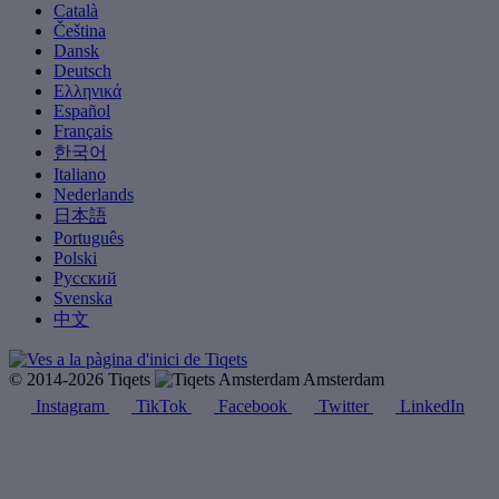
Català
Čeština
Dansk
Deutsch
Ελληνικά
Español
Français
한국어
Italiano
Nederlands
日本語
Português
Polski
Русский
Svenska
中文
© 2014-2026 Tiqets
Amsterdam
Instagram
TikTok
Facebook
Twitter
LinkedIn